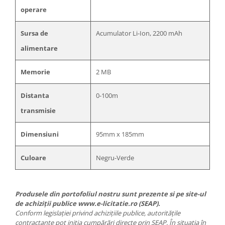
operare
Sursa de
Acumulator Li-Ion, 2200 mAh
alimentare
Memorie
2 MB
Distanta
0-100m
transmisie
Dimensiuni
95mm x 185mm
Culoare
Negru-Verde
Produsele din portofoliul nostru sunt prezente si pe site-ul
de achiziții publice www.e-licitatie.ro (SEAP).
Conform legislației privind achizițiile publice, autoritățile
contractante pot iniția cumpărări directe prin SEAP. În situația în