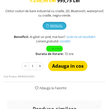
1.236,36 Lei
995,75 Lei
Cititor coduri de bare industrial cu cradle, 2D, Bluetooth, waterproof,
cu cradle, negru-verde.
MANUAL
Beneficii:
Ai găsit un preț mai bun?
scrie-ne să rezolvăm
Livrare gratuită:
condi
ții
IN STOC
Durata de livrare:
72 ore
Adauga in cos
Cod Produs:
MF400633392
Adauga la Favorite
Produse similare