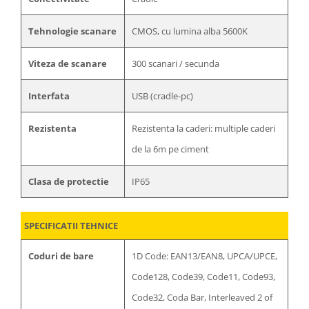
Tehnologie scanare
CMOS, cu lumina alba 5600K
Viteza de scanare
300 scanari / secunda
Interfata
USB (cradle-pc)
Rezistenta
Rezistenta la caderi: multiple caderi
de la 6m pe ciment
Clasa de protectie
IP65
SPECIFICATII TEHNICE
Coduri de bare
1D Code: EAN13/EAN8, UPCA/UPCE,
Code128, Code39, Code11, Code93,
Code32, Coda Bar, Interleaved 2 of