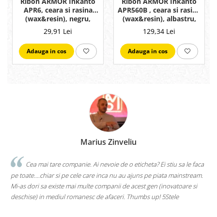
Ribon ARMOR Inkanto
Ribon ARMOR Inkanto
APR560B , ceara si rasina
APR6, ceara si rasina
(wax&resin), albastru,
(wax&resin), negru,
80mmx300M, OUT
60mmx300M, OUT
129,34 Lei
29,91 Lei
Adauga in cos
Adauga in cos
Marius Zinveliu
Cea mai tare companie. Ai nevoie de o eticheta? Ei stiu sa le faca
pe toate....chiar si pe cele care inca nu au ajuns pe piata mainstream.
Mi-as dori sa existe mai multe companii de acest gen (inovatoare si
deschise) in mediul romanesc de afaceri. Thumbs up! 5Stele