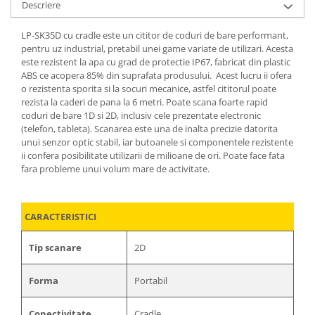
Descriere
LP-SK35D cu cradle este un cititor de coduri de bare performant,
pentru uz industrial, pretabil unei game variate de utilizari. Acesta
este rezistent la apa cu grad de protectie IP67, fabricat din plastic
ABS ce acopera 85% din suprafata produsului. Acest lucru ii ofera
o rezistenta sporita si la socuri mecanice, astfel cititorul poate
rezista la caderi de pana la 6 metri. Poate scana foarte rapid
coduri de bare 1D si 2D, inclusiv cele prezentate electronic
(telefon, tableta). Scanarea este una de inalta precizie datorita
unui senzor optic stabil, iar butoanele si componentele rezistente
ii confera posibilitate utilizarii de milioane de ori. Poate face fata
fara probleme unui volum mare de activitate.
CARACTERISTICI
Tip scanare
2D
Forma
Portabil
Conectivitate
Cradle