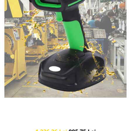
Plicuri cu bule
Plicuri ecommerce
Pungi si sacose
Pungi curierat
Pungi coloane de aer
Pungi hartie
Pungi ziplock cu fermoar
Tuburi de carton
Separatoare carton si coltare