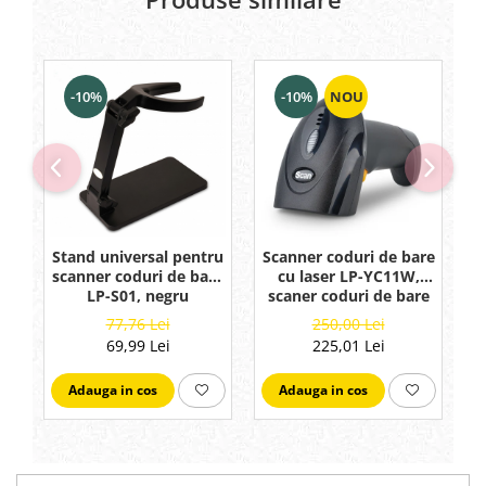
-10%
-10%
NOU
Stand universal pentru
Scanner coduri de bare
C
scanner coduri de bare
cu laser LP-YC11W,
LP-S01, negru
scaner coduri de bare
U
portabil 1D
77,76 Lei
250,00 Lei
69,99 Lei
225,01 Lei
Adauga in cos
Adauga in cos