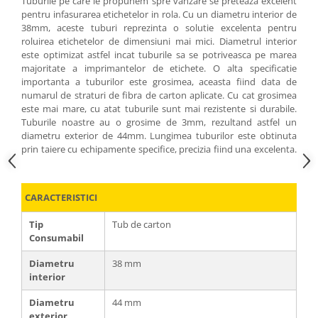
Tuburile pe care le propunem spre vanzare se preteaza excelent
pentru infasurarea etichetelor in rola. Cu un diametru interior de
38mm, aceste tuburi reprezinta o solutie excelenta pentru
roluirea etichetelor de dimensiuni mai mici. Diametrul interior
este optimizat astfel incat tuburile sa se potriveasca pe marea
majoritate a imprimantelor de etichete. O alta specificatie
importanta a tuburilor este grosimea, aceasta fiind data de
numarul de straturi de fibra de carton aplicate. Cu cat grosimea
este mai mare, cu atat tuburile sunt mai rezistente si durabile.
Tuburile noastre au o grosime de 3mm, rezultand astfel un
diametru exterior de 44mm. Lungimea tuburilor este obtinuta
prin taiere cu echipamente specifice, precizia fiind una excelenta.
CARACTERISTICI
Tip
Tub de carton
Consumabil
Diametru
38 mm
interior
Diametru
44 mm
exterior