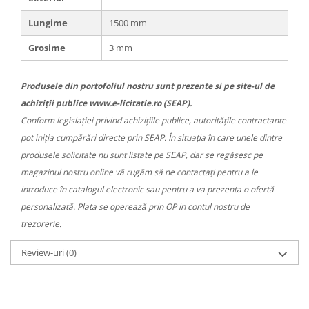
Lungime
1500 mm
Grosime
3 mm
Produsele din portofoliul nostru sunt prezente si pe site-ul de
achiziții publice www.e-licitatie.ro (SEAP).
Conform legislației privind achizițiile publice, autoritățile contractante
pot iniția cumpărări directe prin SEAP. În situația în care unele dintre
produsele solicitate nu sunt listate pe SEAP, dar se regăsesc pe
magazinul nostru online vă rugăm să ne contactați pentru a le
introduce în catalogul electronic sau pentru a va prezenta o ofertă
personalizată. Plata se operează prin OP in contul nostru de
trezorerie.
Review-uri
(0)