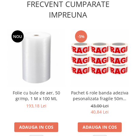
FRECVENT CUMPARATE
IMPREUNA
NOU
-5%
Folie cu bule de aer, 50
Pachet 6 role banda adeziva
gr/mp, 1 M x 100 ML
pesonalizata fragile 50mm
X 60m
193,18 Lei
43,00 Lei
40,84 Lei
ADAUGA IN COS
ADAUGA IN COS