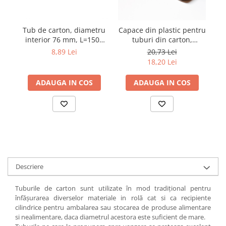
Ca
Tub de carton, diametru
Capace din plastic pentru
tu
interior 76 mm, L=1500
tuburi din carton,
mm
38.5mm, set 50 bucati
8,89 Lei
20,73 Lei
18,20 Lei
ADAUGA IN COS
ADAUGA IN COS
Descriere
Tuburile de carton sunt utilizate în mod tradițional pentru
înfășurarea diverselor materiale in rolă cat si ca recipiente
cilindrice pentru ambalarea sau stocarea de produse alimentare
si nealimentare, daca diametrul acestora este suficient de mare.