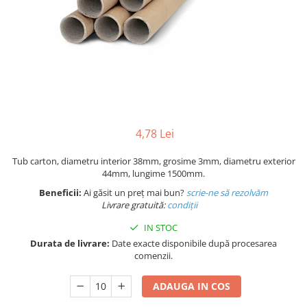
Plicuri de carton
Plicuri cu bule
Plicuri ecommerce
Pungi si sacose
Pungi curierat
Pungi coloane de aer
Pungi hartie
Pungi ziplock cu fermoar
4,78 Lei
Tuburi de carton
Tub carton, diametru interior 38mm, grosime 3mm, diametru exterior
Separatoare carton si coltare
44mm, lungime 1500mm.
Beneficii:
Ai găsit un preț mai bun?
scrie-ne să rezolvăm
Livrare gratuită:
condi
ții
IN STOC
Durata de livrare:
Date exacte disponibile după procesarea
comenzii.
ADAUGA IN COS