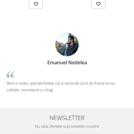
Emanuel Nedelea
Cea
t in town, atat etichetele cat si serviciile sunt de foarte buna
pe toate.
itate, recomand cu drag.
Mi-as do
deschise
NEWSLETTER
Nu rata ofertele si promotiile noastre