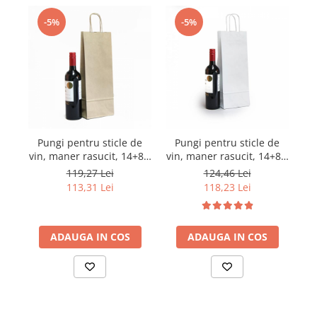
-5%
-5%
Pungi pentru sticle de
Pungi pentru sticle de
vin, maner rasucit, 14+8 x
vin, maner rasucit, 14+8 x
39 cm, hartie natur, set
39 cm, hartie alba, set
119,27 Lei
124,46 Lei
100 bucati
100 bucati
113,31 Lei
118,23 Lei
ADAUGA IN COS
ADAUGA IN COS