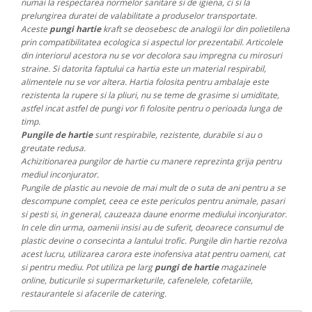
numai la respectarea normelor sanitare si de igiena, ci si la
prelungirea duratei de valabilitate a produselor transportate.
Aceste
pungi hartie
kraft se deosebesc de analogii lor din polietilena
prin compatibilitatea ecologica si aspectul lor prezentabil. Articolele
din interiorul acestora nu se vor decolora sau impregna cu mirosuri
straine. Si datorita faptului ca hartia este un material respirabil,
alimentele nu se vor altera. Hartia folosita pentru ambalaje este
rezistenta la rupere si la pliuri, nu se teme de grasime si umiditate,
astfel incat astfel de pungi vor fi folosite pentru o perioada lunga de
timp.
Pungile de hartie
sunt respirabile, rezistente, durabile si au o
greutate redusa.
Achizitionarea pungilor de hartie cu manere reprezinta grija pentru
mediul inconjurator.
Pungile de plastic au nevoie de mai mult de o suta de ani pentru a se
descompune complet, ceea ce este periculos pentru animale, pasari
si pesti si, in general, cauzeaza daune enorme mediului inconjurator.
In cele din urma, oamenii insisi au de suferit, deoarece consumul de
plastic devine o consecinta a lantului trofic. Pungile din hartie rezolva
acest lucru, utilizarea carora este inofensiva atat pentru oameni, cat
si pentru mediu. Pot utiliza pe larg
pungi de hartie
magazinele
online, buticurile si supermarketurile, cafenelele, cofetariile,
restaurantele si afacerile de catering.