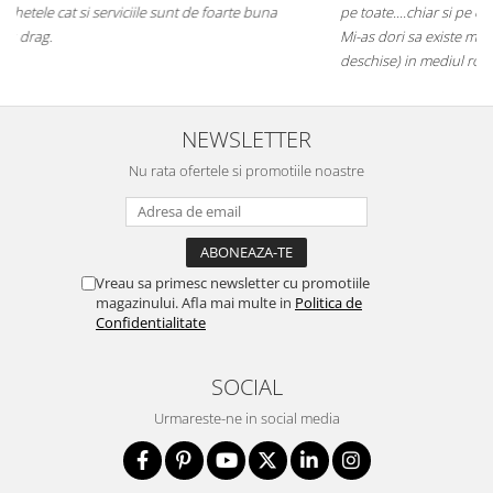
pe toate....chiar si pe cele care inca nu au ajuns pe piata mainstream.
Mi-as dori sa existe mai multe companii de acest gen (inovatoare si
deschise) in mediul romanesc de afaceri. Thumbs up! 5Stele
NEWSLETTER
Nu rata ofertele si promotiile noastre
Vreau sa primesc newsletter cu promotiile
magazinului. Afla mai multe in
Politica de
Confidentialitate
SOCIAL
Urmareste-ne in social media