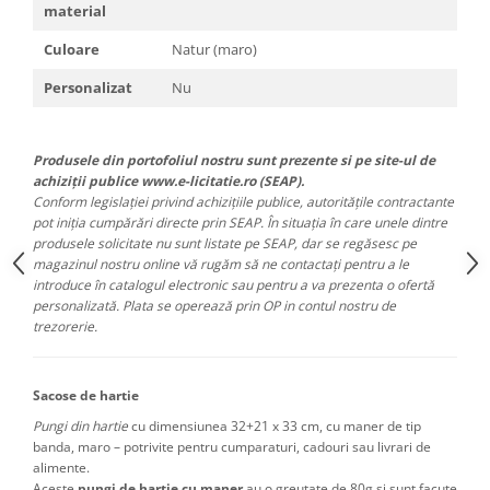
material
Culoare
Natur (maro)
Personalizat
Nu
Produsele din portofoliul nostru sunt prezente si pe site-ul de
achiziții publice www.e-licitatie.ro (SEAP).
Conform legislației privind achizițiile publice, autoritățile contractante
pot iniția cumpărări directe prin SEAP. În situația în care unele dintre
produsele solicitate nu sunt listate pe SEAP, dar se regăsesc pe
magazinul nostru online vă rugăm să ne contactați pentru a le
introduce în catalogul electronic sau pentru a va prezenta o ofertă
personalizată. Plata se operează prin OP in contul nostru de
trezorerie.
Sacose de hartie
Pungi din hartie
cu dimensiunea 32+21 x 33 cm, cu maner de tip
banda, maro – potrivite pentru cumparaturi, cadouri sau livrari de
alimente.
Aceste
pungi de hartie cu maner
au o greutate de 80g si sunt facute