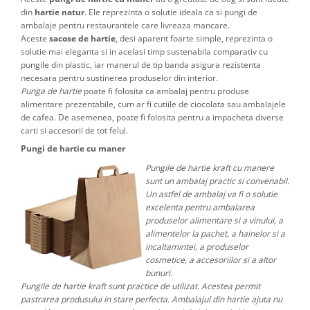
din
hartie natur
. Ele reprezinta o solutie ideala ca si pungi de
ambalaje pentru restaurantele care livreaza mancare.
Aceste
sacose de hartie
, desi aparent foarte simple, reprezinta o
solutie mai eleganta si in acelasi timp sustenabila comparativ cu
pungile din plastic, iar manerul de tip banda asigura rezistenta
necesara pentru sustinerea produselor din interior.
Punga de hartie
poate fi folosita ca ambalaj pentru produse
alimentare prezentabile, cum ar fi cutiile de ciocolata sau ambalajele
de cafea. De asemenea, poate fi folosita pentru a impacheta diverse
carti si accesorii de tot felul.
Pungi de hartie cu maner
Pungile de hartie kraft cu manere
sunt un ambalaj practic si convenabil.
Un astfel de ambalaj va fi o solutie
excelenta pentru ambalarea
produselor alimentare si a vinului, a
alimentelor la pachet, a hainelor si a
incaltamintei, a produselor
cosmetice, a accesoriilor si a altor
bunuri.
Pungile de hartie kraft sunt practice de utilizat. Acestea permit
pastrarea produsului in stare perfecta. Ambalajul din hartie ajuta nu