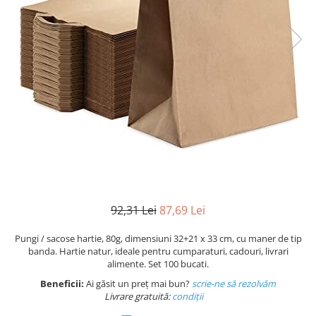
Plicuri de carton
Plicuri cu bule
Plicuri ecommerce
Pungi si sacose
Pungi curierat
Pungi coloane de aer
Pungi hartie
Pungi ziplock cu fermoar
Tuburi de carton
Separatoare carton si coltare
92,31 Lei
87,69 Lei
Pungi / sacose hartie, 80g, dimensiuni 32+21 x 33 cm, cu maner de tip
banda. Hartie natur, ideale pentru cumparaturi, cadouri, livrari
alimente. Set 100 bucati.
Beneficii:
Ai găsit un preț mai bun?
scrie-ne să rezolvăm
Livrare gratuită:
condi
ții