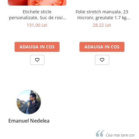
Folie stretch manuala, 23
Etichete sticle
microni, greutate 1.7 kg
personalizate, Suc de rosii,
brut, transparenta
100x70 mm, 1000 buc/rola
28,22 Lei
131,00 Lei
ADAUGA IN COS
ADAUGA IN COS
Marius Zinveliu
Cea mai tare companie. Ai nevoie de o eticheta? Ei stiu sa le faca