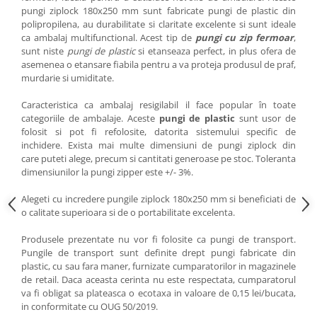
pungi ziplock 180x250 mm sunt fabricate pungi de plastic din
polipropilena, au durabilitate si claritate excelente si sunt ideale
ca ambalaj multifunctional. Acest tip de
pungi cu zip fermoar
,
sunt niste
pungi de plastic
si etanseaza perfect, in plus ofera de
asemenea o etansare fiabila pentru a va proteja produsul de praf,
murdarie si umiditate.
Caracteristica ca ambalaj resigilabil il face popular în toate
categoriile de ambalaje. Aceste
pungi de plastic
sunt usor de
folosit si pot fi refolosite, datorita sistemului specific de
inchidere. Exista mai multe dimensiuni de pungi ziplock din
care puteti alege, precum si cantitati generoase pe stoc. Toleranta
dimensiunilor la pungi zipper este +/- 3%.
Alegeti cu incredere pungile ziplock 180x250 mm si beneficiati de
o calitate superioara si de o portabilitate excelenta.
Produsele prezentate nu vor fi folosite ca pungi de transport.
Pungile de transport sunt definite drept pungi fabricate din
plastic, cu sau fara maner, furnizate cumparatorilor in magazinele
de retail. Daca aceasta cerinta nu este respectata, cumparatorul
va fi obligat sa plateasca o ecotaxa in valoare de 0,15 lei/bucata,
in conformitate cu OUG 50/2019.