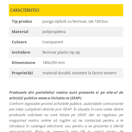
CARACTERISTICI
Tip produs
punga ziplock cu fermoar, set 100 buc
Material
polipropilena
Culoare
transparent
Inchidere
fermoar plastic tip zip
Dimensiune
180x250 mm
Proprietăți
material durabil, rezistent la factori externi
Produsele din portofoliul nostru sunt prezente si pe site-ul de
achiziții publice www.e-licitatie.ro (SEAP).
Conform legislației privind achizițiile publice, autoritățile contractante
pot iniția cumpărări directe prin SEAP. În situația în care unele dintre
produsele solicitate nu sunt listate pe SEAP, dar se regăsesc pe
magazinul nostru online vă rugăm să ne contactați pentru a le
introduce în catalogul electronic sau pentru a va prezenta o ofertă
personalizată. Plata se operează prin OP in contul nostru de