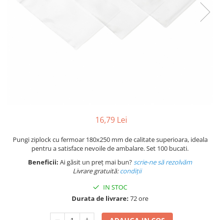
Plicuri de carton
Plicuri cu bule
Plicuri ecommerce
Pungi si sacose
Pungi curierat
Pungi coloane de aer
Pungi hartie
Pungi ziplock cu fermoar
Tuburi de carton
16,79 Lei
Separatoare carton si coltare
Pungi ziplock cu fermoar 180x250 mm de calitate superioara, ideala
pentru a satisface nevoile de ambalare. Set 100 bucati.
Beneficii:
Ai găsit un preț mai bun?
scrie-ne să rezolvăm
Livrare gratuită:
condi
ții
IN STOC
Durata de livrare:
72 ore