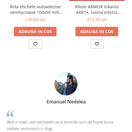
Rola etichete autoadezive
Ribon ARMOR Inkanto
semilucioase 100x50 mm,
AXR7+, rasina (resin),
adeziv permanent, 4000
negru, 130mmx450M, OUT
136,64 Lei
213,10 Lei
etichete/rola
ADAUGA IN COS
ADAUGA IN COS
Emanuel Nedelea
C
est in town, atat etichetele cat si serviciile sunt de foarte buna
pe toa
alitate, recomand cu drag.
Mi-as 