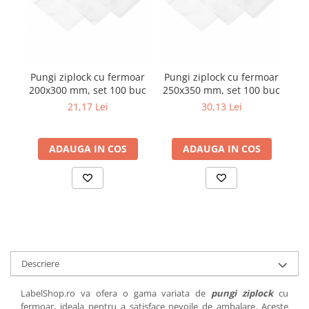
Pungi ziplock cu fermoar
Pungi ziplock cu fermoar
Pu
200x300 mm, set 100 buc
250x350 mm, set 100 buc
70
21,17 Lei
30,13 Lei
ADAUGA IN COS
ADAUGA IN COS
Descriere
LabelShop.ro va ofera o gama variata de
pungi ziplock
cu
fermoar, ideala pentru a satisface nevoile de ambalare. Aceste