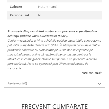
Culoare
Natur (maro)
Personalizat
Nu
Produsele din portofoliul nostru sunt prezente si pe site-ul de
achiziții publice www.e-licitatie.ro (SEAP).
Conform legislației privind achizițiile publice, autoritățile contractante
pot iniția cumpărări directe prin SEAP. În situația în care unele dintre
produsele solicitate nu sunt listate pe SEAP, dar se regăsesc pe
magazinul nostru online vă rugăm să ne contactați pentru a le
introduce în catalogul electronic sau pentru a va prezenta o ofertă
personalizată. Plata se operează prin OP in contul nostru de
trezorerie.
Vezi mai mult
Review-uri
(0)
FRECVENT CUMPARATE