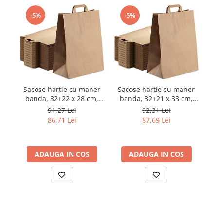
-5%
-5%
S
Sacose hartie cu maner
Sacose hartie cu maner
banda, 32+22 x 28 cm,
banda, 32+21 x 33 cm,
h
hartie natur 80g, set 100
hartie natur 80g, set 100
91,27 Lei
92,31 Lei
bucati
bucati
86,71 Lei
87,69 Lei
ADAUGA IN COS
ADAUGA IN COS