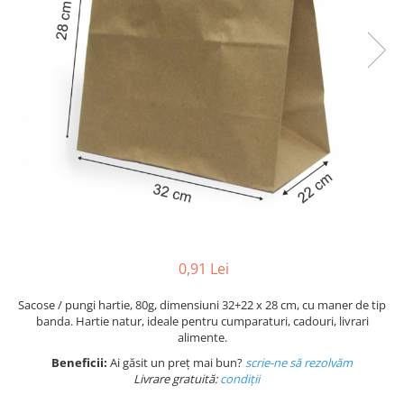
Plicuri de carton
Plicuri cu bule
Plicuri ecommerce
Pungi si sacose
Pungi curierat
Pungi coloane de aer
Pungi hartie
Pungi ziplock cu fermoar
Tuburi de carton
Separatoare carton si coltare
0,91 Lei
Sacose / pungi hartie, 80g, dimensiuni 32+22 x 28 cm, cu maner de tip
banda. Hartie natur, ideale pentru cumparaturi, cadouri, livrari
alimente.
Beneficii:
Ai găsit un preț mai bun?
scrie-ne să rezolvăm
Livrare gratuită:
condi
ții