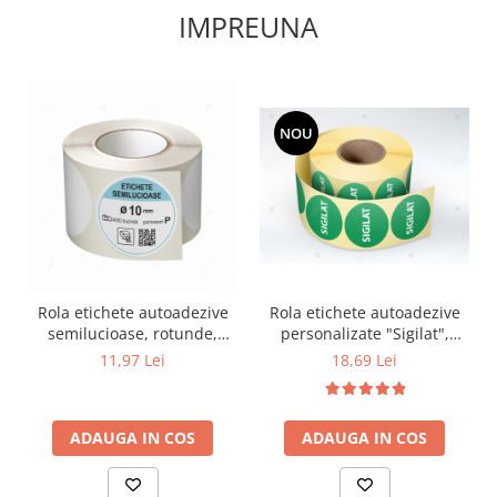
IMPREUNA
NOU
Rola etichete autoadezive
Rola etichete autoadezive
personalizate "Sigilat",
semilucioase, rotunde,
diametru 40 mm, 1000
diametru 10 mm, adeziv
18,69 Lei
11,97 Lei
buc/rola
permanent, 4000
etichete/rola
ADAUGA IN COS
ADAUGA IN COS