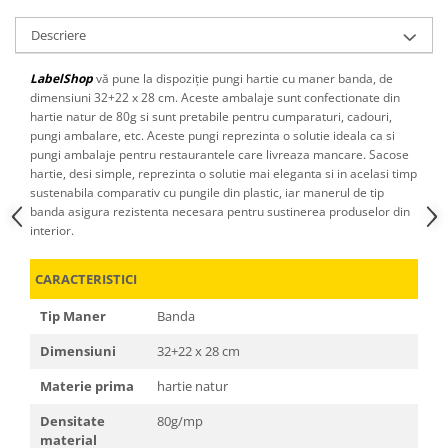
Descriere
LabelShop
vă pune la dispoziție pungi hartie cu maner banda, de
dimensiuni 32+22 x 28 cm. Aceste ambalaje sunt confectionate din
hartie natur de 80g si sunt pretabile pentru cumparaturi, cadouri,
pungi ambalare, etc. Aceste pungi reprezinta o solutie ideala ca si
pungi ambalaje pentru restaurantele care livreaza mancare. Sacose
hartie, desi simple, reprezinta o solutie mai eleganta si in acelasi timp
sustenabila comparativ cu pungile din plastic, iar manerul de tip
banda asigura rezistenta necesara pentru sustinerea produselor din
interior.
CARACTERISTICI
Tip Maner
Banda
Dimensiuni
32+22 x 28 cm
Materie prima
hartie natur
Densitate
80g/mp
material