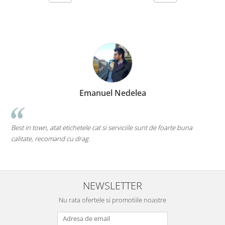
Marius Zinveliu
Cea mai tare companie. Ai nevoie de o eticheta? Ei stiu s
rte buna
pe toate....chiar si pe cele care inca nu au ajuns pe piata ma
Mi-as dori sa existe mai multe companii de acest gen (inovato
deschise) in mediul romanesc de afaceri. Thumbs up! 5Stele
NEWSLETTER
Nu rata ofertele si promotiile noastre