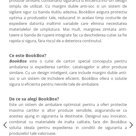
produse similare, combinand siguranta si eficienta intr-un design
simplu de utilizat. Cu margini duble anti-soc si un sistem de
sigilare sigur cu banda dublu adeziva, BookBox asigura protectia
optima a produselor tale, reducand in acelasi timp costurile de
expediere datorita inaltimii variabile care elimina necesitatea
materialelor de umplutura. Mai mult, marginea zimtata anti-
taiere si banda de rupere integrate fac ca deschiderea cutiei sa fie
rapida si sigura, fara riscul de a deteriora continutul.
Ce este BookBox?
BookBox
este o cutie de carton special conceputa pentru
ambalarea si expedierea cartilor, cataloagelor si altor produse
similare. Cu un design inteligent, care include margini duble anti-
soc si un sistem de inchidere eficient, BookBox ofera o solutie
sigura si eficienta pentru nevoile tale de ambalare.
De ce sa alegi BookBox?
Este un sistem de ambalare optimizat pentru a oferi protectie
maxima cartilor si altor produse sensibile, asigurandu-se ca
acestea ajung in siguranta la destinatie. Designul sau inovator,
combinat cu materialele de inalta calitate, face din BookBox
solutia ideala pentru expedierea in conditii de siguranta a
produselor tale valoroase.