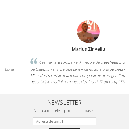
Marius Zinveliu
Cea mai tare companie. Ai nevoie de o eticheta? Ei stiu sa le faca
pe toate....chiar si pe cele care inca nu au ajuns pe piata mainstream.
Mi-as dori sa existe mai multe companii de acest gen (inovatoare si
deschise) in mediul romanesc de afaceri. Thumbs up! 5Stele
NEWSLETTER
Nu rata ofertele si promotiile noastre