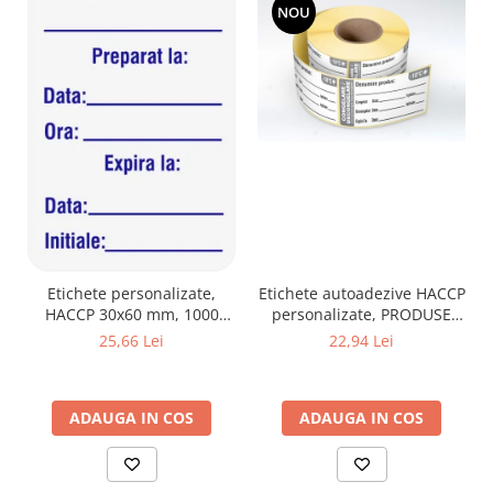
NOU
Etichete autoadezive HACCP
Etichete personalizate,
personalizate, PRODUSE
HACCP 30x60 mm, 1000
CONGELATE, 25x54 mm,
buc/rola
22,94 Lei
25,66 Lei
1000 buc/rola
ADAUGA IN COS
ADAUGA IN COS