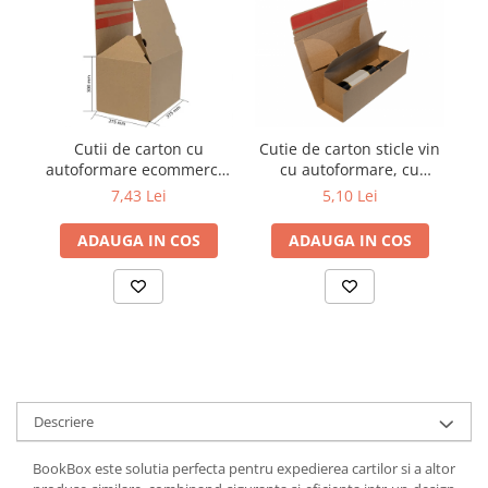
Cutii de carton cu
Cutie de carton sticle vin
au
autoformare ecommerce,
cu autoformare, cu
FitBox, productive si
banda dublu adeziva,
7,43 Lei
5,10 Lei
eficiente, fund dublu,
cutii winebox 75x75x305
375x275x300
ADAUGA IN COS
ADAUGA IN COS
Descriere
BookBox este solutia perfecta pentru expedierea cartilor si a altor