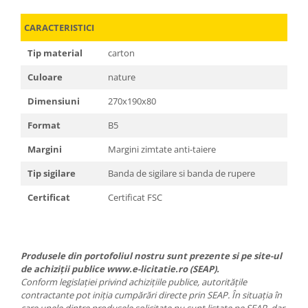
CARACTERISTICI
Tip material
carton
Culoare
nature
Dimensiuni
270x190x80
Format
B5
Margini
Margini zimtate anti-taiere
Tip sigilare
Banda de sigilare si banda de rupere
Certificat
Certificat FSC
Produsele din portofoliul nostru sunt prezente si pe site-ul
de achiziții publice www.e-licitatie.ro (SEAP).
Conform legislației privind achizițiile publice, autoritățile
contractante pot iniția cumpărări directe prin SEAP. În situația în