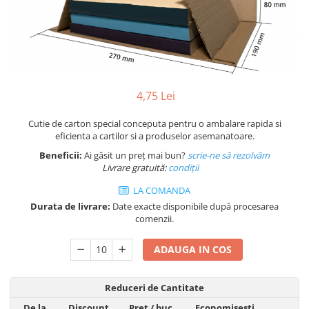
Plicuri de carton
Plicuri cu bule
Plicuri ecommerce
Pungi si sacose
Pungi curierat
4,75 Lei
Pungi coloane de aer
Pungi hartie
Cutie de carton special conceputa pentru o ambalare rapida si
Pungi ziplock cu fermoar
eficienta a cartilor si a produselor asemanatoare.
Tuburi de carton
Beneficii:
Ai găsit un preț mai bun?
scrie-ne să rezolvăm
Livrare gratuită:
condi
ții
Separatoare carton si coltare
LA COMANDA
Durata de livrare:
Date exacte disponibile după procesarea
comenzii.
ADAUGA IN COS
Reduceri de Cantitate
De la
Discount
Pret
/ buc
Economisesti