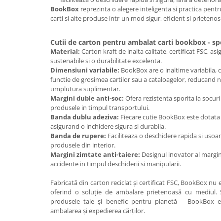
BookBox
reprezinta o alegere inteligenta si practica pent
carti si alte produse intr-un mod sigur, eficient si prieteno
Cutii de carton pentru ambalat carti bookbox - spec
Material:
Carton kraft de inalta calitate, certificat FSC, as
sustenabile si o durabilitate excelenta.
Dimensiuni variabile:
BookBox are o inaltime variabila, c
functie de grosimea cartilor sau a cataloagelor, reducand 
umplutura suplimentar.
Margini duble anti-soc:
Ofera rezistenta sporita la socur
produsele in timpul transportului.
Banda dublu adeziva:
Fiecare cutie BookBox este dotata 
asigurand o inchidere sigura si durabila.
Banda de rupere:
Faciliteaza o deschidere rapida si usoara
produsele din interior.
Margini zimtate anti-taiere:
Designul inovator al margin
accidente in timpul deschiderii si manipularii.
Fabricată din carton reciclat și certificat FSC, BookBox nu es
oferind o soluție de ambalare prietenoasă cu mediul. S
produsele tale și benefic pentru planetă – BookBox es
ambalarea și expedierea cărților.