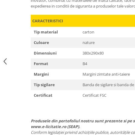
inovator, combinat cu materialele de inalta calitate, face
expedierea in conditii de siguranta a produselor tale valor
CARACTERISTICI
Tip material
carton
Culoare
nature
Dimensiuni
380x290x80
Format
B4
Margini
Margini zimtate anti-taiere
Tip sigilare
Banda de sigilare si banda de
Certificat
Certificat FSC
Produsele din portofoliul nostru sunt prezente si pe si
www.e-licitatie.ro (SEAP).
Conform legislației privind achizițiile publice, autoritățile 