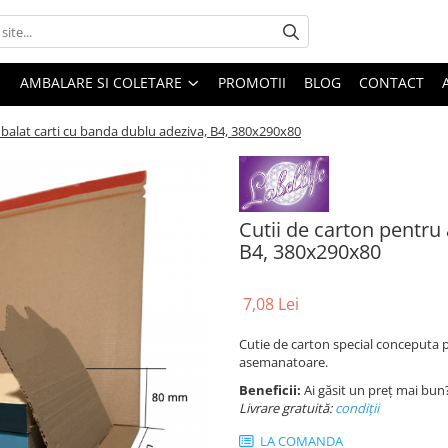
AMBALARE SI COLETARE
PROMOTII
BLOG
CONTACT
balat carti cu banda dublu adeziva, B4, 380x290x80
Cutii de carton pentru
B4, 380x290x80
7,08 Lei
Cutie de carton special conceputa pe
asemanatoare.
Beneficii:
Ai găsit un preț mai bun
Livrare gratuită:
condi
ții
LA COMANDA