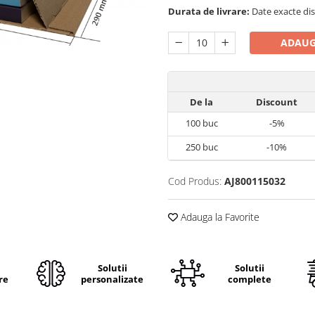
Durata de livrare:
Date exacte dis
ADAUG
De la
Discount
100
buc
-5%
250
buc
-10%
Cod Produs:
AJ800115032
Adauga la Favorite
i
Solutii
Solutii
re
personalizate
complete