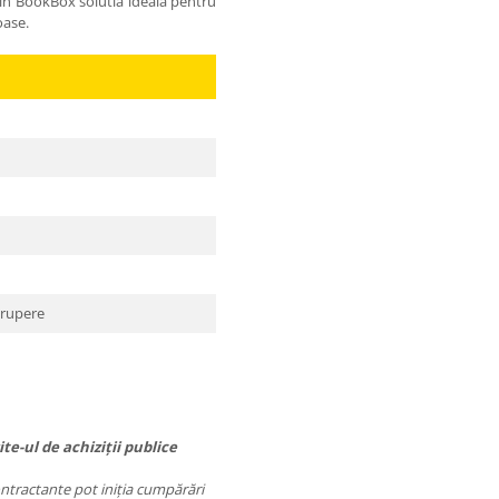
 din BookBox solutia ideala pentru
oase.
 rupere
te-ul de achiziții publice
contractante pot iniția cumpărări