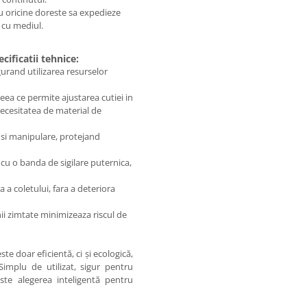
ru oricine doreste sa expedieze
s cu mediul.
ificatii tehnice:
igurand utilizarea resurselor
eea ce permite ajustarea cutiei in
necesitatea de material de
i si manipulare, protejand
cu o banda de sigilare puternica,
 a coletului, fara a deteriora
ii zimtate minimizeaza riscul de
te doar eficientă, ci și ecologică,
implu de utilizat, sigur pentru
te alegerea inteligentă pentru