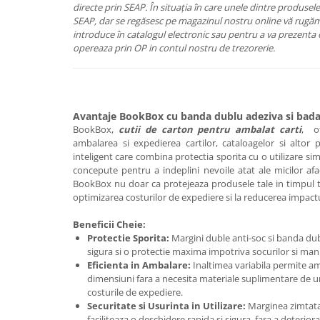
directe prin SEAP. În situația în care unele dintre produsele
SEAP, dar se regăsesc pe magazinul nostru online vă rugăm 
introduce în catalogul electronic sau pentru a va prezenta 
opereaza prin OP in contul nostru de trezorerie.
Avantaje BookBox cu banda dublu adeziva si bada
BookBox,
cutii de carton pentru ambalat carti
, o
ambalarea si expedierea cartilor, cataloagelor si altor
inteligent care combina protectia sporita cu o utilizare si
concepute pentru a indeplini nevoile atat ale micilor afac
BookBox nu doar ca protejeaza produsele tale in timpul tr
optimizarea costurilor de expediere si la reducerea impact
Beneficii Cheie:
Protectie Sporita:
Margini duble anti-soc si banda dub
sigura si o protectie maxima impotriva socurilor si ma
Eficienta in Ambalare:
Inaltimea variabila permite am
dimensiuni fara a necesita materiale suplimentare de u
costurile de expediere.
Securitate si Usurinta in Utilizare:
Marginea zimtata 
faciliteaza o deschidere rapida si sigura, fara a deterior