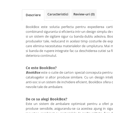
Caracteristici
Review-uri
(0)
Descriere
BookBox este solutia perfecta pentru expedierea cartil
combinand siguranta si eficienta intr-un design simplu de u
si un sistem de sigilare sigur cu banda dublu adeziva, Bo
produselor tale, reducand in acelasi timp costurile de expe
care elimina necesitatea materialelor de umplutura. Mai m
si banda de rupere integrate fac ca deschiderea cutiei sa fie
deteriora continutul.
Ce este BookBox?
BookBox
este o cutie de carton special conceputa pentru 
cataloagelor si altor produse similare. Cu un design intel
anti-soc si un sistem de inchidere eficient, BookBox ofera o
nevoile tale de ambalare.
De ce sa alegi BookBox?
Este un sistem de ambalare optimizat pentru a oferi pro
produse sensibile, asigurandu-se ca acestea ajung in sigu