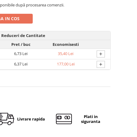
ponibile după procesarea comenzii.
A IN COS
Reduceri de Cantitate
Pret
/ buc
Economisesti
+
6,73 Lei
35,40 Lei
+
6,37 Lei
177,00 Lei
Plati in
Livrare rapida
siguranta