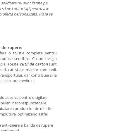
 solicitate nu sunt listate pe
să ne contactați pentru a le
o ofertă personalizată. Plata se
 de rupere:
fera o solutie completa pentru
 produse sensibile. Cu un design
mpla, aceste
cutii de carton
sunt
eri, cat si ale marilor companii.
ansportului, dar contribuie si la
ului asupra mediului.
lu adeziva pentru o sigilare
nipularii necorespunzatoare.
balarea produselor de diferite
mplutura, optimizand astfel
anti-taiere si banda de rupere
a continutul.