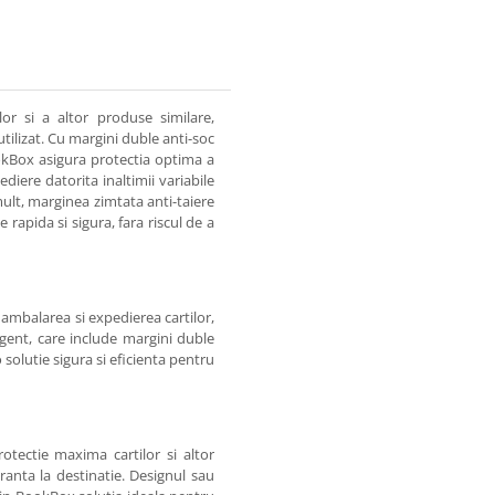
or si a altor produse similare,
tilizat. Cu margini duble anti-soc
okBox asigura protectia optima a
diere datorita inaltimii variabile
ult, marginea zimtata anti-taiere
 rapida si sigura, fara riscul de a
ambalarea si expedierea cartilor,
igent, care include margini duble
 solutie sigura si eficienta pentru
tectie maxima cartilor si altor
ranta la destinatie. Designul sau