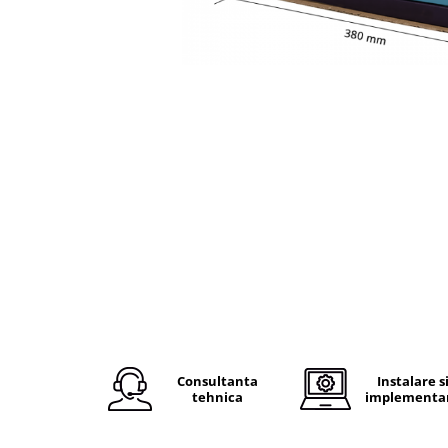
Plicuri de carton
Plicuri cu bule
Plicuri ecommerce
Pungi si sacose
Pungi curierat
Pungi coloane de aer
Pungi hartie
Pungi ziplock cu fermoar
Tuburi de carton
Separatoare carton si coltare
Consultanta
Instalare s
tehnica
implementa