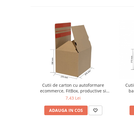
Cutii de carton cu autoformare
Cuti
ecommerce, FitBox, productive si
ba
eficiente, fund dublu, 375x275x300
7,43 Lei
ADAUGA IN COS