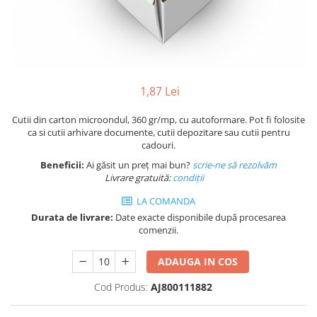
Plicuri de carton
Plicuri cu bule
Plicuri ecommerce
Pungi si sacose
Pungi curierat
1,87 Lei
Pungi coloane de aer
Pungi hartie
Cutii din carton microondul, 360 gr/mp, cu autoformare. Pot fi folosite
ca si cutii arhivare documente, cutii depozitare sau cutii pentru
Pungi ziplock cu fermoar
cadouri.
Tuburi de carton
Beneficii:
Ai găsit un preț mai bun?
scrie-ne să rezolvăm
Separatoare carton si coltare
Livrare gratuită:
condi
ții
LA COMANDA
Durata de livrare:
Date exacte disponibile după procesarea
comenzii.
ADAUGA IN COS
Cod Produs:
AJ800111882