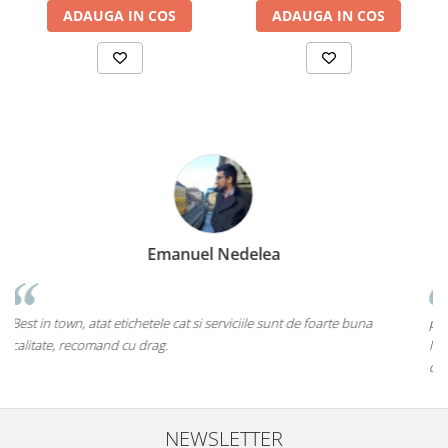
ADAUGA IN COS
ADAUGA IN COS
Marius Zinveliu
Cea mai tare companie. Ai nevoie de o eticheta? Ei s
e foarte buna
pe toate....chiar si pe cele care inca nu au ajuns pe piat
Mi-as dori sa existe mai multe companii de acest gen (in
deschise) in mediul romanesc de afaceri. Thumbs up! 5S
NEWSLETTER