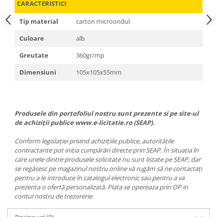
CARACTERISTICI
Tip material
carton microondul
Culoare
alb
Greutate
360gr/mp
Dimensiuni
105x105x55mm
Produsele din portofoliul nostru sunt prezente si pe site-ul
de achiziții publice www.e-licitatie.ro (SEAP).
Conform legislației privind achizițiile publice, autoritățile
contractante pot iniția cumpărări directe prin SEAP. În situația în
care unele dintre produsele solicitate nu sunt listate pe SEAP, dar
se regăsesc pe magazinul nostru online vă rugăm să ne contactați
pentru a le introduce în catalogul electronic sau pentru a va
prezenta o ofertă personalizată. Plata se opereaza prin OP in
contul nostru de trezorerie.