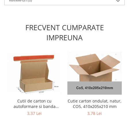
Review-uri
(0)
FRECVENT CUMPARATE
IMPREUNA
Cutii de carton cu
Cutie carton ondulat, natur,
autoformare si banda
CO5, 410x205x210 mm
dublu adeziva Autobox
3,37 Lei
3,78 Lei
215x140x90