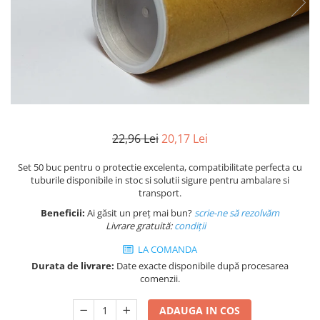
Plicuri de carton
Plicuri cu bule
Plicuri ecommerce
Pungi si sacose
Pungi curierat
Pungi coloane de aer
Pungi hartie
22,96 Lei
20,17 Lei
Pungi ziplock cu fermoar
Tuburi de carton
Set 50 buc pentru o protectie excelenta, compatibilitate perfecta cu
Separatoare carton si coltare
tuburile disponibile in stoc si solutii sigure pentru ambalare si
transport.
Beneficii:
Ai găsit un preț mai bun?
scrie-ne să rezolvăm
Livrare gratuită:
condi
ții
LA COMANDA
Durata de livrare:
Date exacte disponibile după procesarea
comenzii.
ADAUGA IN COS