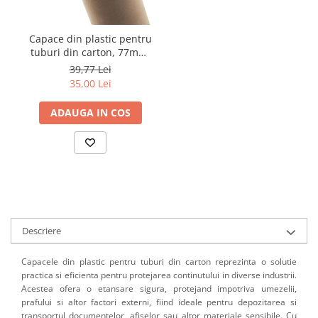
Capace din plastic pentru
tuburi din carton, 77mm,
set 50 bucati
39,77 Lei
35,00 Lei
ADAUGA IN COS
Descriere
Capacele din plastic pentru tuburi din carton reprezinta o solutie
practica si eficienta pentru protejarea continutului in diverse industrii.
Acestea ofera o etansare sigura, protejand impotriva umezelii,
prafului si altor factori externi, fiind ideale pentru depozitarea si
transportul documentelor, afiselor sau altor materiale sensibile. Cu