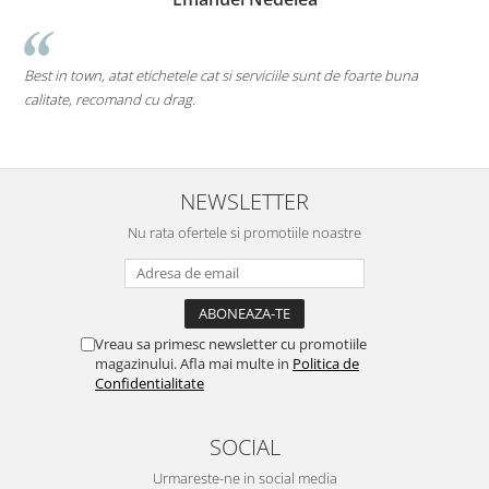
Best in town, atat etichetele cat si serviciile sunt de foarte buna
p
calitate, recomand cu drag.
M
d
NEWSLETTER
Nu rata ofertele si promotiile noastre
Vreau sa primesc newsletter cu promotiile
magazinului. Afla mai multe in
Politica de
Confidentialitate
SOCIAL
Urmareste-ne in social media