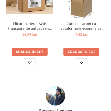
Plicuri curierat AWB
Cutii de carton cu
transparente autoadezive
autoformare ecommerce,
C6, port-document, 160 x
FitBox, productive si
66,94 Lei
7,43 Lei
120 mm (Format A6 / A4
eficiente, fund dublu,
pliat în 4), cutie 500 buc
375x275x300
ADAUGA IN COS
ADAUGA IN COS
Emanuel Nedelea