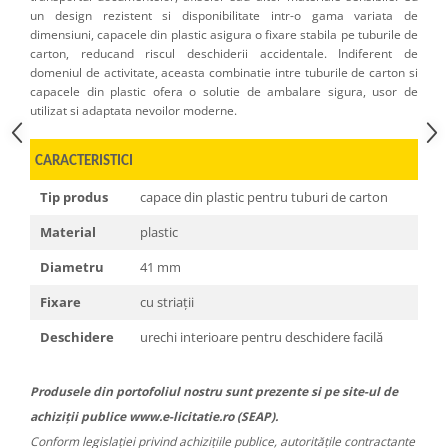
un design rezistent si disponibilitate intr-o gama variata de
dimensiuni, capacele din plastic asigura o fixare stabila pe tuburile de
carton, reducand riscul deschiderii accidentale. Indiferent de
domeniul de activitate, aceasta combinatie intre tuburile de carton si
capacele din plastic ofera o solutie de ambalare sigura, usor de
utilizat si adaptata nevoilor moderne.
CARACTERISTICI
Tip produs
capace din plastic pentru tuburi de carton
Material
plastic
Diametru
41 mm
Fixare
cu striații
Deschidere
urechi interioare pentru deschidere facilă
Produsele din portofoliul nostru sunt prezente si pe site-ul de
achiziții publice www.e-licitatie.ro (SEAP).
Conform legislației privind achizițiile publice, autoritățile contractante