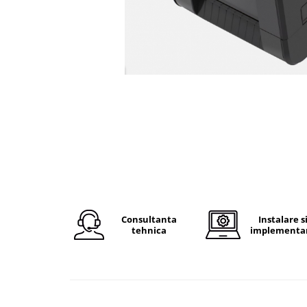
Plicuri de carton
Plicuri cu bule
Plicuri ecommerce
Pungi si sacose
Pungi curierat
Pungi coloane de aer
Pungi hartie
Pungi ziplock cu fermoar
Tuburi de carton
Separatoare carton si coltare
Consultanta
Instalare s
tehnica
implementa