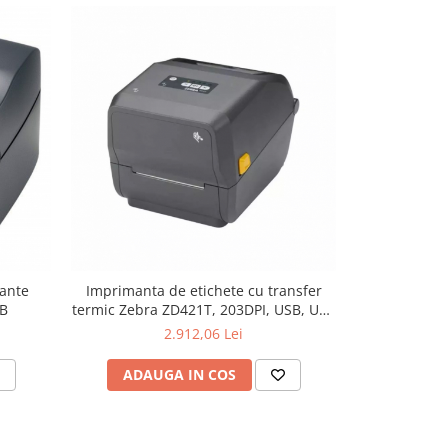
lante
Imprimanta de etichete cu transfer
Imprimanta
SB
termic Zebra ZD421T, 203DPI, USB, USB
ZD4
Host, BLE
2.912,06 Lei
ADAUGA IN COS
ADAU