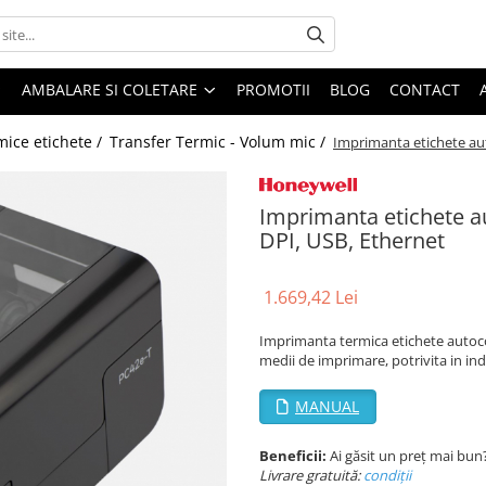
AMBALARE SI COLETARE
PROMOTII
BLOG
CONTACT
ice etichete /
Transfer Termic - Volum mic /
Imprimanta etichete au
Imprimanta etichete a
DPI, USB, Ethernet
1.669,42 Lei
Imprimanta termica etichete autocol
medii de imprimare, potrivita in indu
MANUAL
Beneficii:
Ai găsit un preț mai bun
Livrare gratuită:
condi
ții