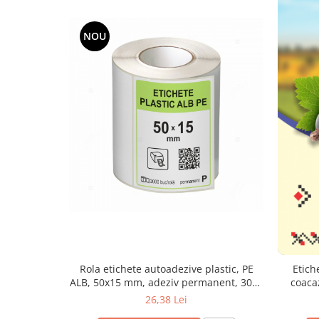
NOU
Rola etichete autoadezive plastic, PE
Etich
ALB, 50x15 mm, adeziv permanent, 3000
coaca
etichete/rola
26,38 Lei