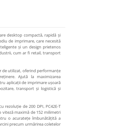
are desktop compactă, rapidă și
ediu de imprimare, care necesită
nteligente și un design prietenos
ustrii, cum ar fi retail, transport
 de utilizat, oferind performanțe
reținere. Ajută la maximizarea
entru aplicații de imprimare ușoară
zitare, transport și logistică și
cu rezoluție de 200 DPI, PC42E-T
u o viteză maximă de 152 milimetri
entru o acuratețe îmbunătățită a
sarcini precum urmărirea coletelor