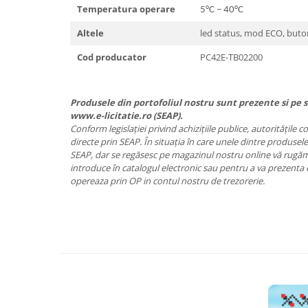
Temperatura operare
5°C – 40°C
Altele
led status, mod ECO, buto
Cod producator
PC42E-TB02200
Produsele din portofoliul nostru sunt prezente si pe si
www.e-licitatie.ro (SEAP).
Conform legislației privind achizițiile publice, autoritățile 
directe prin SEAP. În situația în care unele dintre produsele
SEAP, dar se regăsesc pe magazinul nostru online vă rugăm 
introduce în catalogul electronic sau pentru a va prezenta 
opereaza prin OP in contul nostru de trezorerie.