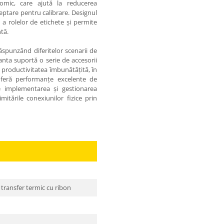
ic, care ajută la reducerea
eptare pentru calibrare. Designul
a rolelor de etichete și permite
ntă.
ăspunzând diferitelor scenarii de
anta suportă o serie de accesorii
 productivitatea îmbunătățită, în
 oferă performanțe excelente de
e implementarea și gestionarea
tările conexiunilor fizice prin
i transfer termic cu ribon