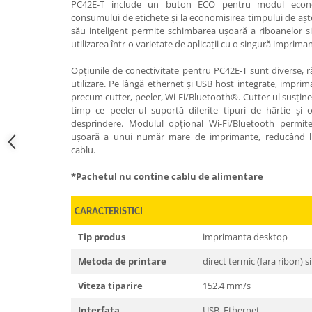
PC42E-T include un buton ECO pentru modul econom
consumului de etichete și la economisirea timpului de așt
său inteligent permite schimbarea ușoară a riboanelor si 
utilizarea într-o varietate de aplicații cu o singură imprima
Opțiunile de conectivitate pentru PC42E-T sunt diverse, r
utilizare. Pe lângă ethernet și USB host integrate, imprim
precum cutter, peeler, Wi-Fi/Bluetooth®. Cutter-ul susține
timp ce peeler-ul suportă diferite tipuri de hârtie și
desprindere. Modulul opțional Wi-Fi/Bluetooth permit
ușoară a unui număr mare de imprimante, reducând limi
cablu.
*Pachetul nu contine cablu de alimentare
CARACTERISTICI
Tip produs
imprimanta desktop
Metoda de printare
direct termic (fara ribon) s
Viteza tiparire
152.4 mm/s
Interfata
USB, Ethernet