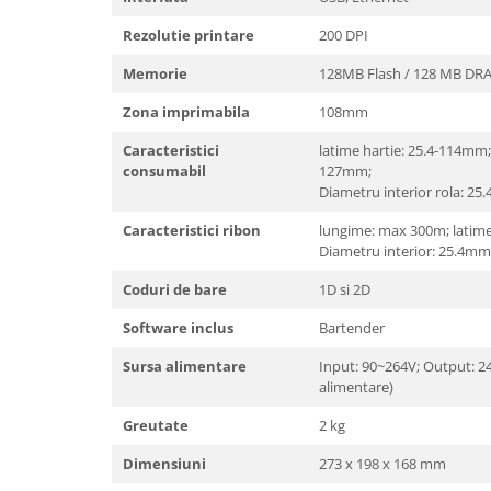
Rezolutie printare
200 DPI
Memorie
128MB Flash / 128 MB DR
Zona imprimabila
108mm
Caracteristici
latime hartie: 25.4-114mm;
consumabil
127mm;
Diametru interior rola: 25
Caracteristici ribon
lungime: max 300m; latim
Diametru interior: 25.4m
Coduri de bare
1D si 2D
Software inclus
Bartender
Sursa alimentare
Input: 90~264V; Output: 24
alimentare)
Greutate
2 kg
Dimensiuni
273 x 198 x 168 mm