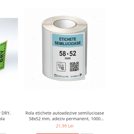
P DRY,
Rola etichete autoadezive semilucioase
Rola etich
ola
58x52 mm, adeziv permanent, 1000
70x17 mm
etichete/rola
21,99 Lei