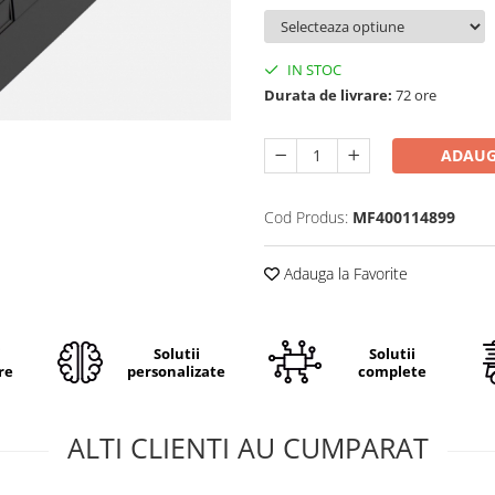
IN STOC
Durata de livrare:
72 ore
ADAUG
Cod Produs:
MF400114899
Adauga la Favorite
i
Solutii
Solutii
re
personalizate
complete
ALTI CLIENTI AU CUMPARAT