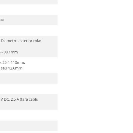
AM
 Diametru exterior rola:
.4 - 38.1mm
e: 25.4-110mm;
m sau 12.6mm
V DC, 2.5 A (fara cablu