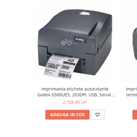
Imprimanta etichete autocolante
Impri
Godex G500UES, 203DPI, USB, Serial,
term
Ethernet
2.728,40 Lei
ADAUGA IN COS