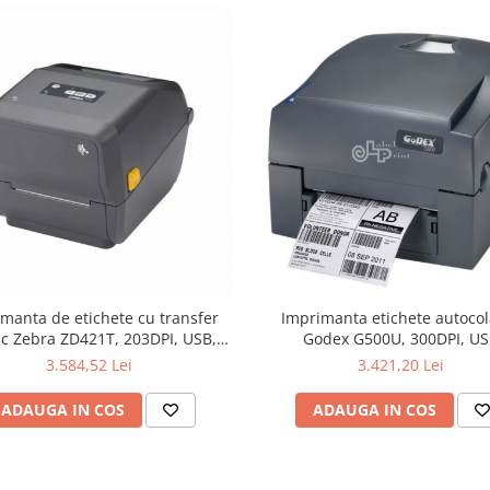
manta de etichete cu transfer
Imprimanta etichete autoco
ic Zebra ZD421T, 203DPI, USB,
Godex G500U, 300DPI, U
Ethernet, Bluetooth
3.584,52 Lei
3.421,20 Lei
ADAUGA IN COS
ADAUGA IN COS