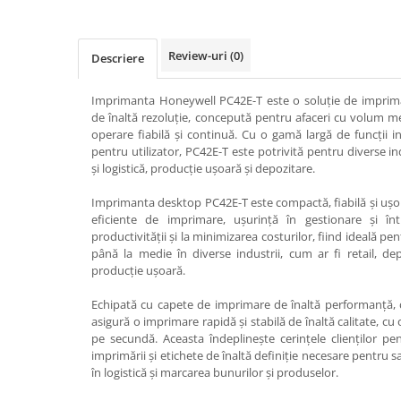
Review-uri
(0)
Descriere
Imprimanta Honeywell PC42E-T este o soluție de imprim
de înaltă rezoluție, concepută pentru afaceri cu volum m
operare fiabilă și continuă. Cu o gamă largă de funcții i
pentru utilizator, PC42E-T este potrivită pentru diverse ind
și logistică, producție ușoară și depozitare.
Imprimanta desktop PC42E-T este compactă, fiabilă și ușor
eficiente de imprimare, ușurință în gestionare și înt
productivității și la minimizarea costurilor, fiind ideală p
până la medie în diverse industrii, cum ar fi retail, depo
producție ușoară.
Echipată cu capete de imprimare de înaltă performanță, 
asigură o imprimare rapidă și stabilă de înaltă calitate, c
pe secundă. Aceasta îndeplinește cerințele clienților p
imprimării și etichete de înaltă definiție necesare pentru 
în logistică și marcarea bunurilor și produselor.