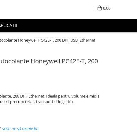
0,00
APLICATII
tocolante Honeywell PC42E-T, 200 DPI, USB, Ethernet
utocolante Honeywell PC42E-T, 200
ante, 200 DPI, Ethernet. Ideala pentru volumele mici si
strii precum retail, transport si logistica.
?
scrie-ne să rezolvăm