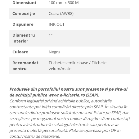
Dimensiuni
100 mm x 300 M
Compoziție
Ceara (AWR8)
Dispunere
INK OUT
Diamentru
1"
interior
Culoare
Negru
Recomandat
Etichete semilucioase / Etichete
pentru
velum/mate
Produsele din portofoliul nostru sunt prezente si pe site-ul
de achiziții publice www.e-licitatie.ro (SEAP).
Conform legislației privind achizițiile publice, autoritățile
contractante pot iniția cumpărări directe prin SEAP. În situația în
care unele dintre produsele solicitate nu sunt listate pe SEAP, dar
se regăsesc pe magazinul nostru online vă rugăm să ne contactați
pentru a le introduce în catalogul electronic sau pentru a va
prezenta o ofertă personalizată. Plata se opereaza prin OP in
contul nostru de trezorerie.