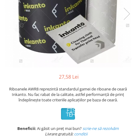
Plicuri de carton
Plicuri cu bule
Plicuri ecommerce
Pungi si sacose
Pungi curierat
Pungi coloane de aer
Pungi hartie
Pungi ziplock cu fermoar
Tuburi de carton
Separatoare carton si coltare
27,58 Lei
Riboanele AWR8 reprezintă standardul gamei de riboane de ceară
Inkanto. Nu fac rabat de la calitate, astfel performanță de prinț
îndeplinește toate criteriile aplicațiilor pe baza de ceară.
FISA
TEHNICA
Beneficii:
Ai găsit un preț mai bun?
scrie-ne să rezolvăm
Livrare gratuită:
condi
ții