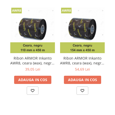
Ribon ARMOR Inkanto
Ribon ARMOR Inkanto
AW
AWR8, ceara (wax), negru,
AWR8, ceara (wax), negru,
110mmX450M, OUT
154mmX450M, OUT
39,05 Lei
54,69 Lei
ADAUGA IN COS
ADAUGA IN COS