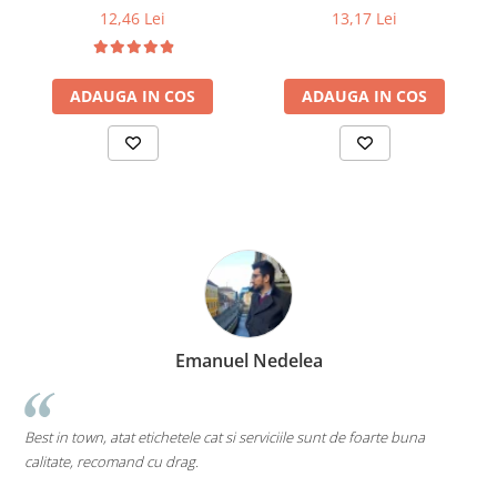
adeziv permanent, 5000
adeziv permanent, 2000
12,46 Lei
13,17 Lei
etichete/rola
etichete/rola
ADAUGA IN COS
ADAUGA IN COS
Emanuel Nedelea
Best in town, atat etichetele cat si serviciile sunt de foarte buna
p
calitate, recomand cu drag.
M
d