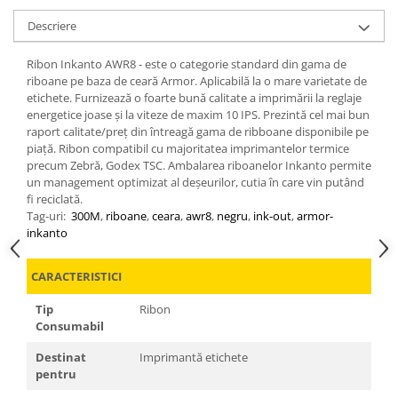
Descriere
Ribon Inkanto AWR8 - este o categorie standard din gama de
riboane pe baza de ceară Armor. Aplicabilă la o mare varietate de
etichete. Furnizează o foarte bună calitate a imprimării la reglaje
energetice joase și la viteze de maxim 10 IPS. Prezintă cel mai bun
raport calitate/preț din întreagă gama de ribboane disponibile pe
piață. Ribon compatibil cu majoritatea imprimantelor termice
precum Zebră, Godex TSC. Ambalarea riboanelor Inkanto permite
un management optimizat al deșeurilor, cutia în care vin putând
fi reciclată.
Tag-uri:
300M
,
riboane
,
ceara
,
awr8
,
negru
,
ink-out
,
armor-
inkanto
CARACTERISTICI
Tip
Ribon
Consumabil
Destinat
Imprimantă etichete
pentru