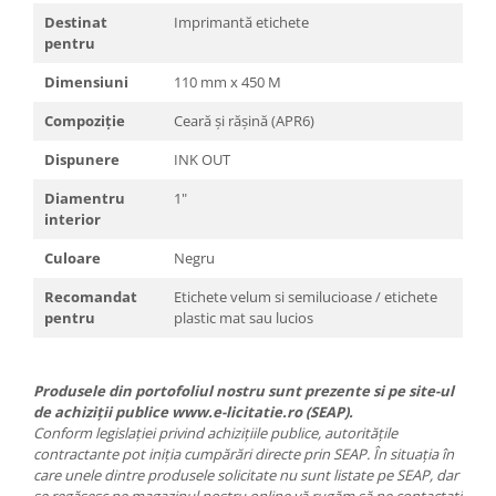
Destinat
Imprimantă etichete
pentru
Dimensiuni
110 mm x 450 M
Compoziție
Ceară și rășină (APR6)
Dispunere
INK OUT
Diamentru
1"
interior
Culoare
Negru
Recomandat
Etichete velum si semilucioase / etichete
pentru
plastic mat sau lucios
Produsele din portofoliul nostru sunt prezente si pe site-ul
de achiziții publice www.e-licitatie.ro (SEAP).
Conform legislației privind achizițiile publice, autoritățile
contractante pot iniția cumpărări directe prin SEAP. În situația în
care unele dintre produsele solicitate nu sunt listate pe SEAP, dar
se regăsesc pe magazinul nostru online vă rugăm să ne contactați