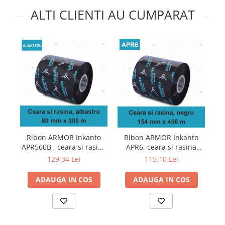
ALTI CLIENTI AU CUMPARAT
Ribon ARMOR Inkanto
Ribon ARMOR Inkanto
APR560B , ceara si rasina
APR6, ceara si rasina
AP
(wax&resin), albastru,
(wax&resin), negru,
129,34 Lei
115,10 Lei
80mmx300M, OUT
154mmx450M, OUT
ADAUGA IN COS
ADAUGA IN COS