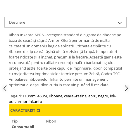
Descriere
Ribon Inkanto APR6 - categorie standard din gama de riboane pe
baza de ceară și rășînă Armor. Oferă performanță de înalta
calitate și un domeniu larg de aplicații. Etichetele tipărite cu
riboane de tip ceară-rășină oferă rezistență la apă, temperaturi
foarte ridicate și la îngheț, precum și la frecare. Această gama este
recunoscută pentru calitatea excepțională a backcoating-ului,
protejând astfel foarte bine capul de imprimare. Ribon compatibil
cu majoritatea imprimantelor termice precum Zebră, Godex TSC.
Ambalarea ribboanelor Inkanto permite un management
optimizat al deșeurilor, cutia in care vin putând fi reciclată.
Tag-uri:
110mm
,
450M
,
riboane
,
ceara&rasina
,
apr6
,
negru
,
ink-
out
,
armor-inkanto
CARACTERISTICI
Tip
Ribon
Consumabil