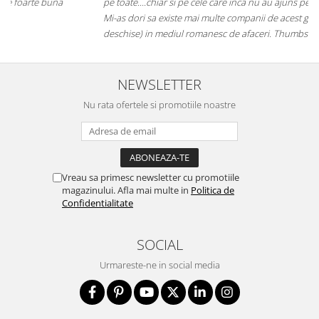
pe toate....chiar si pe cele care inca nu au ajuns pe piata mainstream.
Mi-as dori sa existe mai multe companii de acest gen (inovatoare si
deschise) in mediul romanesc de afaceri. Thumbs up! 5Stele
NEWSLETTER
Nu rata ofertele si promotiile noastre
Vreau sa primesc newsletter cu promotiile
magazinului. Afla mai multe in
Politica de
Confidentialitate
SOCIAL
Urmareste-ne in social media