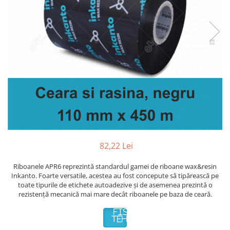
Plicuri de carton
Plicuri cu bule
Plicuri ecommerce
Pungi si sacose
Pungi curierat
Pungi coloane de aer
Pungi hartie
Pungi ziplock cu fermoar
Tuburi de carton
Separatoare carton si coltare
82,22 Lei
Riboanele APR6 reprezintă standardul gamei de riboane wax&resin
Inkanto. Foarte versatile, acestea au fost concepute să tipărească pe
toate tipurile de etichete autoadezive și de asemenea prezintă o
rezistență mecanică mai mare decât riboanele pe baza de ceară.
FISA
TEHNICA