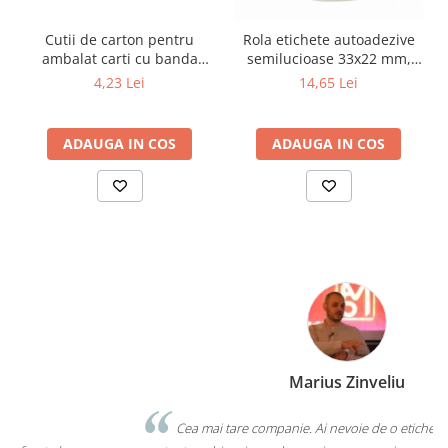
Cutii de carton pentru
Rola etichete autoadezive
ambalat carti cu banda
semilucioase 33x22 mm,
dublu adeziva, A5+,
adeziv permanent, 2000
4,23 Lei
14,65 Lei
249x165x60
etichete/rola
ADAUGA IN COS
ADAUGA IN COS
Marius Zinveliu
Cea mai tare companie. Ai nevoie de o eticheta? Ei stiu sa le faca