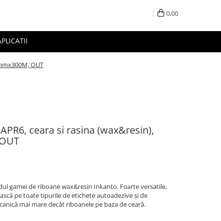
0,00
APLICATII
10mmx300M, OUT
PR6, ceara si rasina (wax&resin),
 OUT
ul gamei de riboane wax&resin Inkanto. Foarte versatile,
ască pe toate tipurile de etichete autoadezive și de
anică mai mare decât riboanele pe baza de ceară.