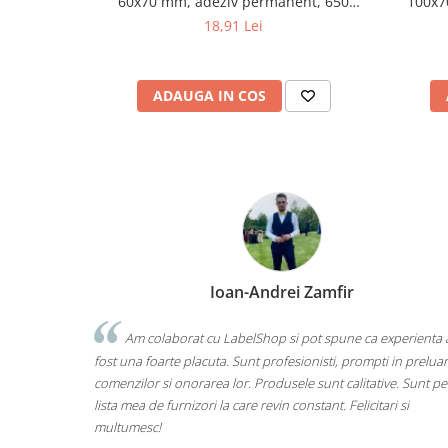
60x70 mm, adeziv permanent, 650
100x7
etichete/rola
18,91 Lei
ADAUGA IN COS
Ioan-Andrei Zamfir
Am colaborat cu LabelShop si pot spune ca experienta 
fost una foarte placuta. Sunt profesionisti, prompti in prelua
comenzilor si onorarea lor. Produsele sunt calitative. Sunt pe
lista mea de furnizori la care revin constant. Felicitari si
multumesc!