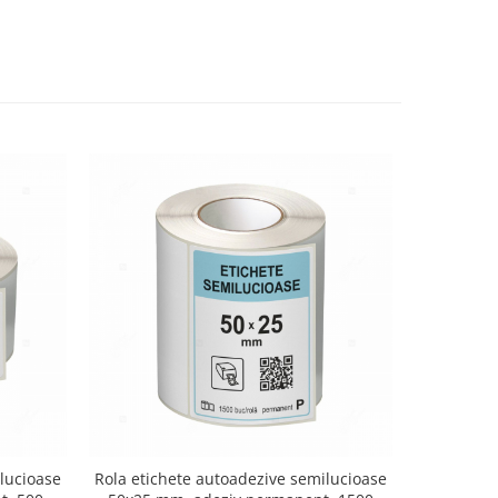
lucioase
Rola etichete autoadezive semilucioase
Cartus in