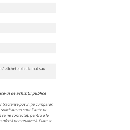
 / etichete plastic mat sau
te-ul de achiziții publice
contractante pot iniția cumpărări
 solicitate nu sunt listate pe
să ne contactați pentru a le
o ofertă personalizată. Plata se