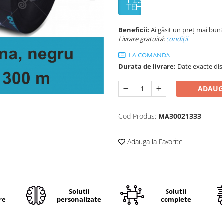
FISA
TEHNICA
Beneficii:
Ai găsit un preț mai bun
Livrare gratuită:
condi
ții
LA COMANDA
Durata de livrare:
Date exacte dis
ADAUG
Cod Produs:
MA30021333
Adauga la Favorite
i
Solutii
Solutii
re
personalizate
complete