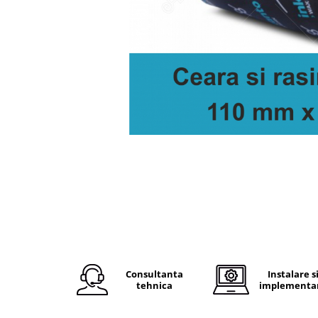
Plicuri de carton
Plicuri cu bule
Plicuri ecommerce
Pungi si sacose
Pungi curierat
Pungi coloane de aer
Pungi hartie
Pungi ziplock cu fermoar
Tuburi de carton
Separatoare carton si coltare
Consultanta
Instalare s
tehnica
implementa