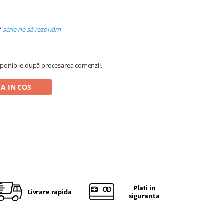
?
scrie-ne să rezolvăm
ponibile după procesarea comenzii.
A IN COS
Plati in
Livrare rapida
siguranta