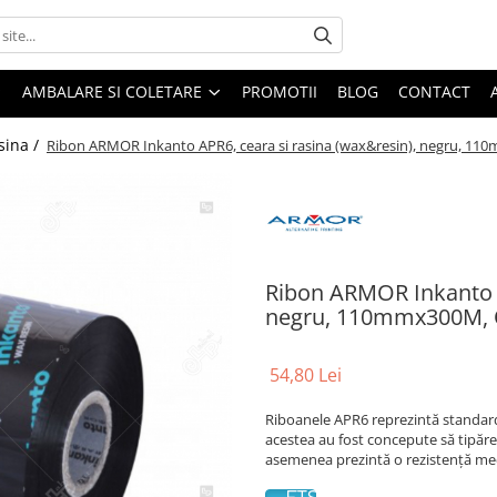
AMBALARE SI COLETARE
PROMOTII
BLOG
CONTACT
sina /
Ribon ARMOR Inkanto APR6, ceara si rasina (wax&resin), negru, 1
Ribon ARMOR Inkanto A
negru, 110mmx300M,
54,80 Lei
Riboanele APR6 reprezintă standard
acestea au fost concepute să tipăre
asemenea prezintă o rezistență mec