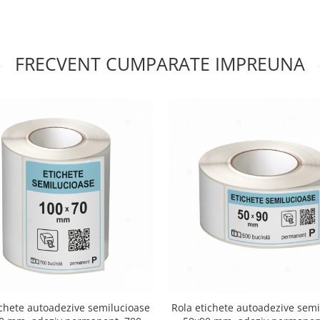
FRECVENT CUMPARATE IMPREUNA
ichete autoadezive semilucioase
Rola etichete autoadezive semi