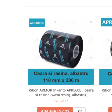
Ribon ARMOR Inkanto APR560B , ceara
Ribon
si rasina (wax&resin), albastru,
110mmx300M, OUT
161,72 Lei
ADAUGA IN COS