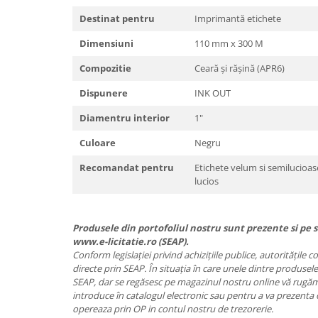
Destinat pentru
Imprimantă etichete
Dimensiuni
110 mm x 300 M
Compozitie
Ceară și rășină (APR6)
Dispunere
INK OUT
Diamentru interior
1"
Culoare
Negru
Recomandat pentru
Etichete velum si semilucioase
lucios
Produsele din portofoliul nostru sunt prezente si pe si
www.e-licitatie.ro (SEAP).
Conform legislației privind achizițiile publice, autoritățile 
directe prin SEAP. În situația în care unele dintre produsele
SEAP, dar se regăsesc pe magazinul nostru online vă rugăm 
introduce în catalogul electronic sau pentru a va prezenta 
opereaza prin OP in contul nostru de trezorerie.