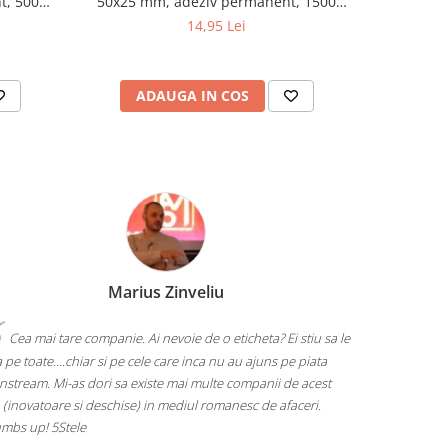
t, 500
50x25 mm, adeziv permanent, 1500
etichete/rola
14,95 Lei
ADAUGA IN COS
AD
Marius Zinveliu
Cea mai tare companie. Ai nevoie de o eticheta? Ei stiu sa le
 pe toate....chiar si pe cele care inca nu au ajuns pe piata
nstream. Mi-as dori sa existe mai multe companii de acest
 (inovatoare si deschise) in mediul romanesc de afaceri.
mbs up! 5Stele