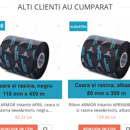
ALTI CLIENTI AU CUMPARAT
Ribon ARMOR Inkanto APR560B 
 ARMOR Inkanto APR6, ceara si
si rasina (wax&resin), albas
rasina (wax&resin), negru,
80mmx300M, OUT
110mmx450M, OUT
129,34 Lei
82,22 Lei
ADAUGA IN COS
ADAUGA IN COS