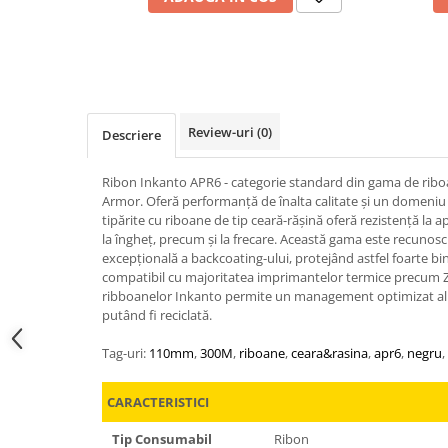
Review-uri
(0)
Descriere
Ribon Inkanto APR6 - categorie standard din gama de riboa
Armor. Oferă performanță de înalta calitate și un domeniu la
tipărite cu riboane de tip ceară-rășină oferă rezistență la a
la îngheț, precum și la frecare. Această gama este recunosc
excepțională a backcoating-ului, protejând astfel foarte b
compatibil cu majoritatea imprimantelor termice precum 
ribboanelor Inkanto permite un management optimizat al de
putând fi reciclată.
Tag-uri:
110mm
,
300M
,
riboane
,
ceara&rasina
,
apr6
,
negru
,
CARACTERISTICI
Tip Consumabil
Ribon