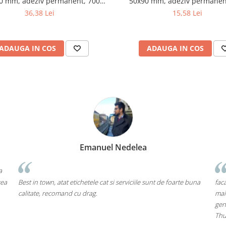
0 mm, adeziv permanent, 700
50x90 mm, adeziv permanen
etichete/rola
etichete/rola
36,38 Lei
15,58 Lei
ADAUGA IN COS
ADAUGA IN COS
Emanuel Nedelea
a
rea
Best in town, atat etichetele cat si serviciile sunt de foarte buna
faca
calitate, recomand cu drag.
mai
gen
Thu