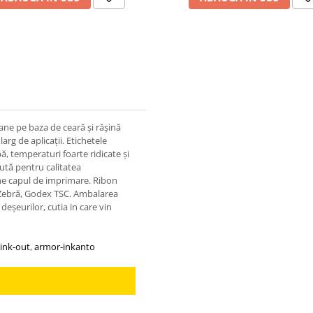
ne pe baza de ceară și rășină
rg de aplicații. Etichetele
pă, temperaturi foarte ridicate și
ută pentru calitatea
ine capul de imprimare. Ribon
Zebră, Godex TSC. Ambalarea
șeurilor, cutia in care vin
ink-out
,
armor-inkanto