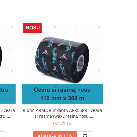
, ceara
Ribon ARMOR Inkanto APR558R , ceara
Ribon ARMOR 
tru,
si rasina (wax&resin), rosu,
si rasi
110mmx300M, OUT
60
161,72 Lei
ADAUGA IN COS
ADAU