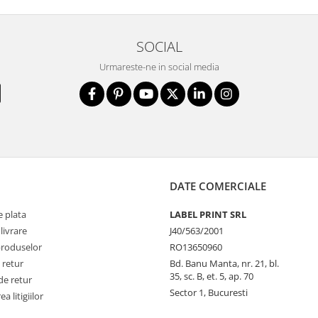
SOCIAL
Urmareste-ne in social media
DATE COMERCIALE
 plata
LABEL PRINT SRL
livrare
J40/563/2001
produselor
RO13650960
 retur
Bd. Banu Manta, nr. 21, bl.
35, sc. B, et. 5, ap. 70
de retur
Sector 1, Bucuresti
a litigiilor