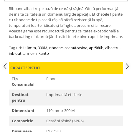
Riboane albastre pe bază de ceară și rășină. Oferă performanță
de înaltă calitate și un domeniu larg de aplicații. Etichetele tipărite
cu ribboane de tip ceară-rășină oferă rezistență la apă,
temperaturi foarte ridicate și la îngheț, precum și la frecare.
Această gama este recunoscută pentru calitatea excepțională a
backcoating-ului, protejând astfel foarte bine capul de imprimare.
Tag-uri:
110mm
,
300M
,
riboane
,
ceara&rasina
,
apr560b
,
albastru
,
ink-out
,
armor-inkanto
CARACTERISTICI
Tip
Ribon
Consumabil
Destinat
Imprimantă etichete
pentru
Dimensiuni
110 mm x 300 M
Compoziție
Ceară și rășină (APR6)
Dispunere
INK OUT