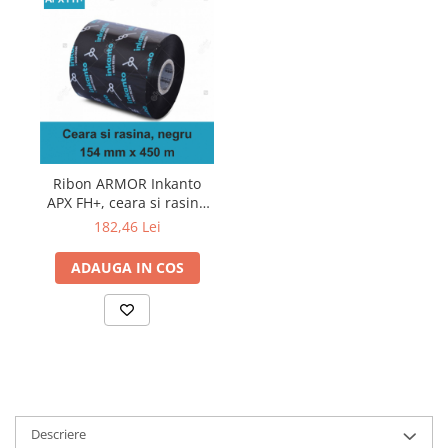
Ribon ARMOR Inkanto
APX FH+, ceara si rasina
(wax&resin), negru,
182,46 Lei
154mmx450M, OUT
ADAUGA IN COS
Descriere