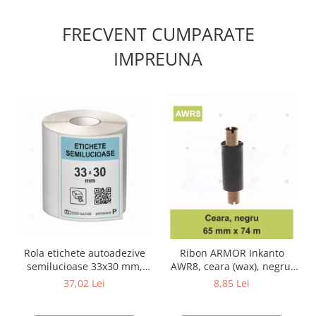
FRECVENT CUMPARATE
IMPREUNA
Rola etichete autoadezive
Ribon ARMOR Inkanto
semilucioase 33x30 mm,
AWR8, ceara (wax), negru,
adeziv permanent, 5000
65mmX74M, OUT
37,02 Lei
8,85 Lei
etichete/rola