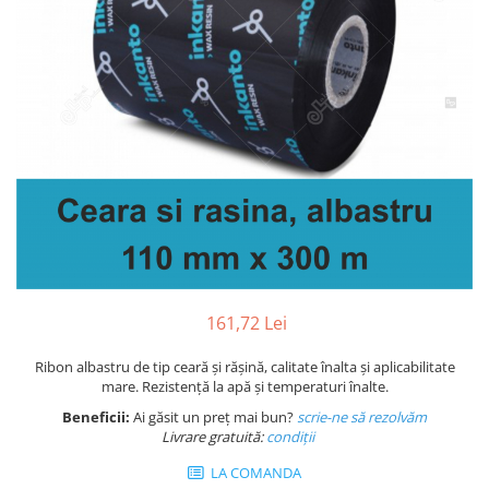
Plicuri de carton
Plicuri cu bule
Plicuri ecommerce
Pungi si sacose
Pungi curierat
Pungi coloane de aer
Pungi hartie
Pungi ziplock cu fermoar
Tuburi de carton
Separatoare carton si coltare
161,72 Lei
Ribon albastru de tip ceară și rășină, calitate înalta și aplicabilitate
mare. Rezistență la apă și temperaturi înalte.
Beneficii:
Ai găsit un preț mai bun?
scrie-ne să rezolvăm
Livrare gratuită:
condi
ții
LA COMANDA