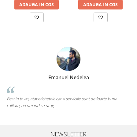
ADAUGA IN COS
ADAUGA IN COS
Emanuel Nedelea
Best in town, atat etichetele cat si serviciile sunt de foarte buna
pe
calitate, recomand cu drag.
Mi
de
NEWSLETTER