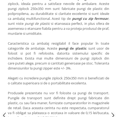
ziplock, ideala pentru a satisface nevoile de ambalare. Aceste
pungi ziplock 250x350 mm sunt fabricate pungi de plastic din
polipropilena, au durabilitate si claritate excelente si sunt ideale
ca ambalaj multifunctional. Acest tip de
pungi cu zip fermoar
,
sunt niste
pungi de plastic
si etanseaza perfect, in plus ofera de
asemenea o etansare fiabila pentru a va proteja produsul de praf,
murdarie si umiditate.
Caracteristica ca ambalaj resigilabil il face popular în toate
categoriile de ambalaje. Aceste
pungi de plastic
sunt usor de
folosit si pot fi refolosite, datorita sistemului specific de
inchidere. Exista mai multe dimensiuni de pungi ziplock din
care puteti alege, precum si cantitati generoase pe stoc. Toleranta
dimensiunilor la pungi zipper este +/- 3%.
Alegeti cu incredere pungile ziplock 250x350 mm si beneficiati de
o calitate superioara si de o portabilitate excelenta.
Produsele prezentate nu vor fi folosite ca pungi de transport.
Pungile de transport sunt definite drept pungi fabricate din
plastic, cu sau fara maner, furnizate cumparatorilor in magazinele
de retail. Daca aceasta cerinta nu este respectata, cumparatorul
va fi obligat sa plateasca o ecotaxa in valoare de 0,15 lei/bucata,