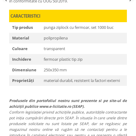
in conformitate cu OUG 50/2019.
CARACTERISTICI
Tip produs
punga ziplock cu fermoar, set 1000 buc
Material
polipropilena
Culoare
transparent
Inchidere
fermoar plastic tip zip
Dimensiune
250x350 mm
Proprietăți
material durabil, rezistent la factori externi
Produsele din portofoliul nostru sunt prezente si pe site-ul de
achiziții publice www.e-licitatie.ro (SEAP).
Conform legislației privind achizițiile publice, autoritățile contractante
pot iniția cumpărări directe prin SEAP. În situația în care unele dintre
produsele solicitate nu sunt listate pe SEAP, dar se regăsesc pe
magazinul nostru online vă rugăm să ne contactați pentru a le
introduce în catalogul electronic sau pentru a va prezenta o ofertă