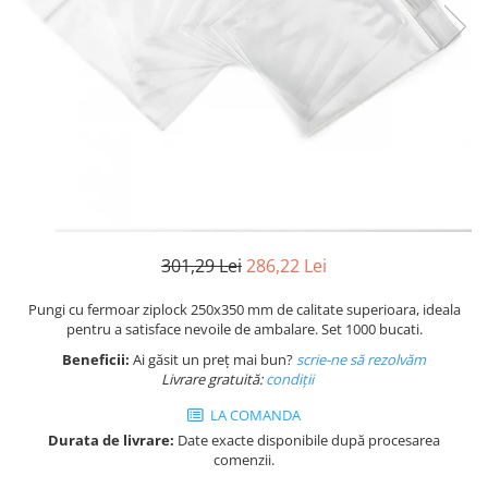
Plicuri de carton
Plicuri cu bule
Plicuri ecommerce
Pungi si sacose
Pungi curierat
Pungi coloane de aer
Pungi hartie
Pungi ziplock cu fermoar
Tuburi de carton
301,29 Lei
286,22 Lei
Separatoare carton si coltare
Pungi cu fermoar ziplock 250x350 mm de calitate superioara, ideala
pentru a satisface nevoile de ambalare. Set 1000 bucati.
Beneficii:
Ai găsit un preț mai bun?
scrie-ne să rezolvăm
Livrare gratuită:
condi
ții
LA COMANDA
Durata de livrare:
Date exacte disponibile după procesarea
comenzii.