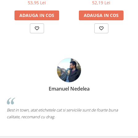
adeziv permanent, 1000
adeziv permanent, 8000
53,95 Lei
52,19 Lei
etichete/rola
etichete/rola
ADAUGA IN COS
ADAUGA IN COS
Emanuel Nedelea
Best in town, atat etichetele cat si serviciile sunt de foarte buna
p
calitate, recomand cu drag.
M
d