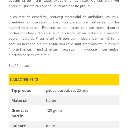
deschis și de închis cazul expedierilor de retur. Consumatorii vor
aprecia ușurința cu care se utilizeaza aceste plicuri.
În calitate de expeditor, reduceți materialul de ambalare, volumul,
greutatea și transportul cost, comparativ cu utilizarea cutiilor
supradimensionate. Folosind aceste plicuri colorate maro, datorită
hârtiei reciclabile din care sunt fabricate, se va reduce și amprenta
supra mediului. Plicurile a4 e-Green sunt ideale pentru mărfurile
care nu necesită o cutie solidă sau care sunt preambalate, cum ar fi
îmbrăcăminte, încălțăminte, accesorii, produse cosmetice,
electronice și multe altele.
Set 25 bucati.
CARACTERISTICI
Tip produs
plic cu burduf, set 25 buc
Material
hartie
Greutate
120 g/mp
hartie
Culoare
maro