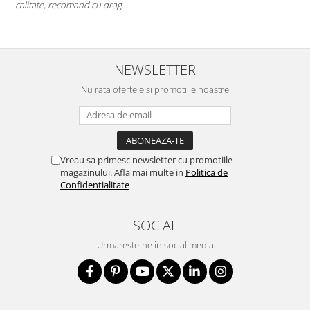
Mi-as dori sa existe mai multe companii de acest gen (inovatoare 
deschise) in mediul romanesc de afaceri. Thumbs up! 5Stele
NEWSLETTER
Nu rata ofertele si promotiile noastre
Vreau sa primesc newsletter cu promotiile
magazinului. Afla mai multe in
Politica de
Confidentialitate
SOCIAL
Urmareste-ne in social media