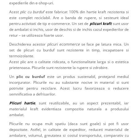
expedierile din e-shop-uri.
Acest
plic cu burduf
este fabricat 100% din hartie kraft rezistenta si
este complet reciclabil. Are o banda de rupere, si sesteunt ideal
pentru activitati de tip e-commerce. Un set de
plicuri kraft
sunt usor
de ambalat si inchis, usor de deschis si de inchis cazul expedierilor de
retur – se utilizeaza foarte usor.
Deschiderea acestor
plicuri ecommerce
se face pe latura mica. Un
set de plicuri cu burduf sunt rezistente in timp, incapatoare si
termoizolante.
Acest plic are o calitate ridicata, o functionalitate larga si o estetica
prietenoasa. Plicurile sunt rezistente la rupere si zdrobire.
Un
plic cu burduf
este un produs sustenabil, protejand mediul
inconjurator. Plicurile nu au substante nocive in material si sunt
potrivite pentru reciclare. Acest lucru favorizeaza o reducere
semnificativa a defrisarilor.
Plicuri hartie
, sunt reutilizabile, au un aspect prezentabil, iar
materialul kraft evidentiaza compozitia naturala a produsului
ambalat.
Plicurile nu ocupa mult spatiu (daca sunt goale) si pot fi usor
depozitate. Astfel, in calitate de expeditor, reduceti materialul de
ambalare, volumul, greutatea si costul transportului, comparativ cu