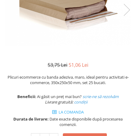
Plicuri de carton
Plicuri cu bule
Plicuri ecommerce
Pungi si sacose
Pungi curierat
Pungi coloane de aer
Pungi hartie
Pungi ziplock cu fermoar
53,75 Lei
51,06 Lei
Tuburi de carton
Separatoare carton si coltare
Plicuri ecommerce cu banda adeziva, maro, ideal pentru activitati e-
commerce, 350x250x50 mm, set 25 bucati.
Beneficii:
Ai găsit un preț mai bun?
scrie-ne să rezolvăm
Livrare gratuită:
condi
ții
LA COMANDA
Durata de livrare:
Date exacte disponibile după procesarea
comenzii.