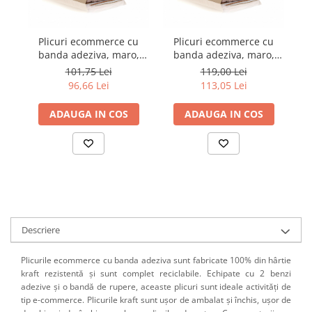
Plicuri ecommerce cu
Plicuri ecommerce cu
banda adeziva, maro,
banda adeziva, maro,
59
450x350x120 mm, set 25
500x400x100 mm, set 25
101,75 Lei
119,00 Lei
bucati
bucati
96,66 Lei
113,05 Lei
ADAUGA IN COS
ADAUGA IN COS
Descriere
Plicurile ecommerce cu banda adeziva sunt fabricate 100% din hârtie
kraft rezistentă și sunt complet reciclabile. Echipate cu 2 benzi
adezive și o bandă de rupere, aceaste plicuri sunt ideale activități de
tip e-commerce. Plicurile kraft sunt ușor de ambalat și închis, ușor de