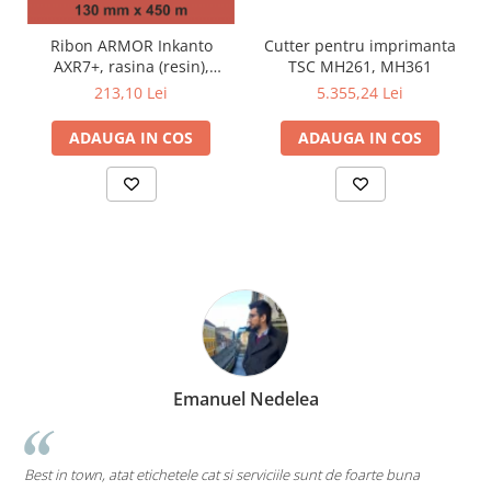
Cutter pentru imprimanta
Ribon ARMOR Inkanto
TSC MH261, MH361
AXR7+, rasina (resin),
negru, 130mmx450M, OUT
5.355,24 Lei
213,10 Lei
ADAUGA IN COS
ADAUGA IN COS
Marius Zinveliu
Cea mai tare companie. Ai nevoie de o eticheta? Ei stiu sa le 
una
pe toate....chiar si pe cele care inca nu au ajuns pe piata mainstr