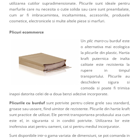
utilizarea cutiilor supradimensionate. Plicurile sunt ideale pentru
marfurile care nu necesita o cutie solida sau care sunt preambalate,
cum ar fi imbracamintea, incaltamintea, accesoriile, produsele
cosmetice, electronicele si multe altele piese si marfuri.
Plicuri ecommerce
Un
plic maro
cu burduf este
o alternativa mai ecologica
la plicurile din plastic. Hartia
kraft puternica de inalta
calitate este rezistenta la
rupere in timpul
transportului. Plicurile au
deschidere sigura si
comoda si poate fi trimisa
inapoi datorita celei de-a doua benzi adezive incorporate.
Plicurile cu burduf
sunt potrivite pentru colete grele sau standard,
groase sau usoare, fiind uimitor de rezistente. Plicurile din hartie kraft
sunt practice de utilizat. Ele permit transportarea produsului asa cum
este el, in siguranta si in conditii potrivite. Utilizarea lor este
inofensiva atat pentru oameni, cat si pentru mediul inconjurator.
Sunt disponibile intr-o gama variata de dimensiuni, se pot comanda in