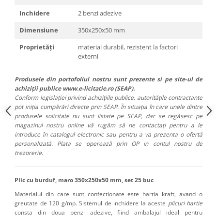
Inchidere
2 benzi adezive
Dimensiune
350x250x50 mm
Proprietăți
material durabil, rezistent la factori
externi
Produsele din portofoliul nostru sunt prezente si pe site-ul de
achiziții publice www.e-licitatie.ro (SEAP).
Conform legislației privind achizițiile publice, autoritățile contractante
pot iniția cumpărări directe prin SEAP. În situația în care unele dintre
produsele solicitate nu sunt listate pe SEAP, dar se regăsesc pe
magazinul nostru online vă rugăm să ne contactați pentru a le
introduce în catalogul electronic sau pentru a va prezenta o ofertă
personalizată. Plata se operează prin OP in contul nostru de
trezorerie.
Plic cu burduf, maro 350x250x50 mm, set 25 buc
Materialul din care sunt confectionate este hartia kraft, avand o
greutate de 120 g/mp. Sistemul de inchidere la aceste
plicuri hartie
consta din doua benzi adezive, fiind ambalajul ideal pentru