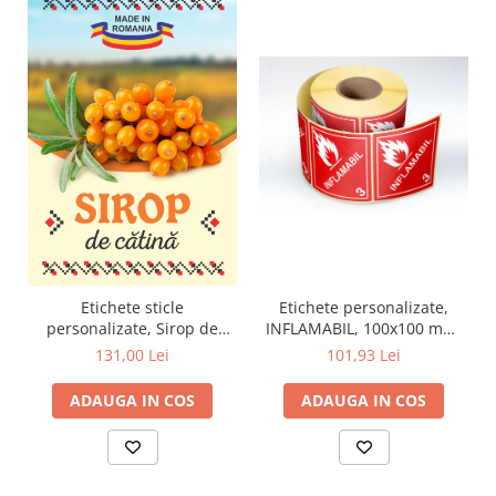
Etichete personalizate,
Etichete sticle
INFLAMABIL, 100x100 mm,
personalizate, Sirop de
1000 buc/rola
catina, 100x70 mm, 1000
101,93 Lei
131,00 Lei
buc/rola
ADAUGA IN COS
ADAUGA IN COS