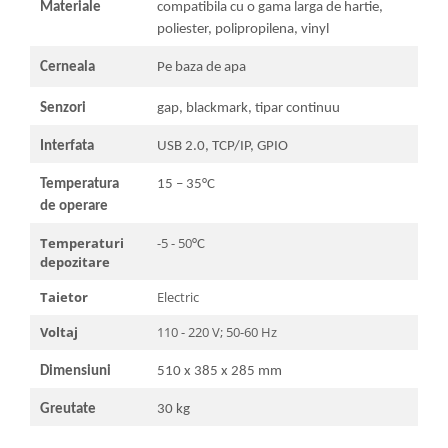
Materiale
compatibila cu o gama larga de hartie,
poliester, polipropilena, vinyl
Cerneala
Pe baza de apa
Senzori
gap, blackmark, tipar continuu
Interfata
USB 2.0, TCP/IP, GPIO
Temperatura
15 – 35°C
de operare
Temperaturi
-5 - 50
°C
depozitare
Taietor
Electric
Voltaj
110 - 220 V; 50-60 Hz
Dimensiuni
510 x 385 x 285 mm
Greutate
30 kg