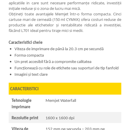
aplicatiile in care sunt necesare performanțe ridicate, investiții
inițiale reduse și o zona de lucru mai mică.
Obțineți toate avantajele Memjet într-o forma compacta. Cinci
cartuse mari de cerneală (150 ml CYMKK) ofera costuri reduse de
productie ale etichetelor și rentabilitate ridicată a investiției,
făcând L701 ideal pentru tiraje mici si medii.
Caracteristici cheie
Viteza de imprimare de până la 20.3 cm pe secundă
Forma compacta
Un pret accesibil fără a compromite calitatea
Funcționează cu role de etichete sau suporturi de tip fanfold
Imagini și text clare
CARACTERISTICI
Tehnologie
Memjet Waterfall
imprimare
Rezolutie print
1600 x 1600 dpi
Viteza de
152 mm pe secunda – 203 mm pe