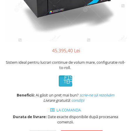
Plicuri de carton
Plicuri cu bule
Plicuri ecommerce
Pungi si sacose
Pungi curierat
Pungi coloane de aer
Pungi hartie
45.395,40 Lei
Pungi ziplock cu fermoar
Sistem ideal pentru lucrari continue de volum mare, configuratie roll-
Tuburi de carton
to-roll.
Separatoare carton si coltare
FISA
TEHNICA
Beneficii:
Ai găsit un preț mai bun?
scrie-ne să rezolvăm
Livrare gratuită:
condi
ții
LA COMANDA
Durata de livrare:
Date exacte disponibile după procesarea
comenzii.