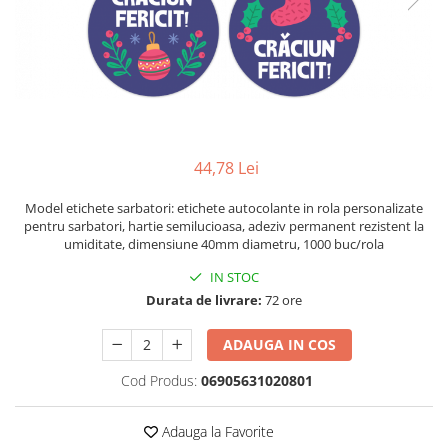
Plicuri de carton
Plicuri cu bule
Plicuri ecommerce
Pungi si sacose
Pungi curierat
Pungi coloane de aer
44,78 Lei
Pungi hartie
Pungi ziplock cu fermoar
Model etichete sarbatori: etichete autocolante in rola personalizate
Tuburi de carton
pentru sarbatori, hartie semilucioasa, adeziv permanent rezistent la
umiditate, dimensiune 40mm diametru, 1000 buc/rola
Separatoare carton si coltare
IN STOC
Durata de livrare:
72 ore
ADAUGA IN COS
Cod Produs:
06905631020801
Adauga la Favorite