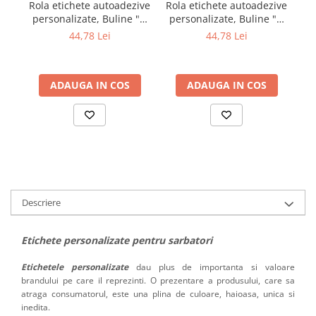
Ro
Rola etichete autoadezive
Rola etichete autoadezive
personalizate, Buline "O
personalizate, Buline "O
m
primavara frumoasa,
primavara frumoasa,
44,78 Lei
44,78 Lei
martisor", diametru 40
floral", diametru 40 mm,
mm, 1000 buc/rola
1000 buc/rola
ADAUGA IN COS
ADAUGA IN COS
Descriere
Etichete personalizate pentru sarbatori
Etichetele personalizate
dau plus de importanta si valoare
brandului pe care il reprezinti. O prezentare a produsului, care sa
atraga consumatorul, este una plina de culoare, haioasa, unica si
inedita.