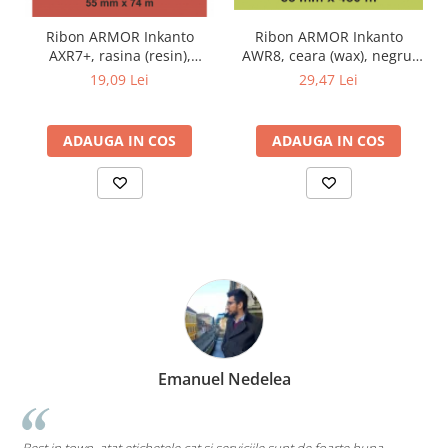
Ribon ARMOR Inkanto
Ribon ARMOR Inkanto
AWR8, ceara (wax), negru,
AXR7+, rasina (resin),
83mmX450M, OUT
negru, 55mmx74M, OUT
29,47 Lei
19,09 Lei
ADAUGA IN COS
ADAUGA IN COS
a
Marius Zinveliu
Cea mai tare companie. Ai nevoie de o eticheta