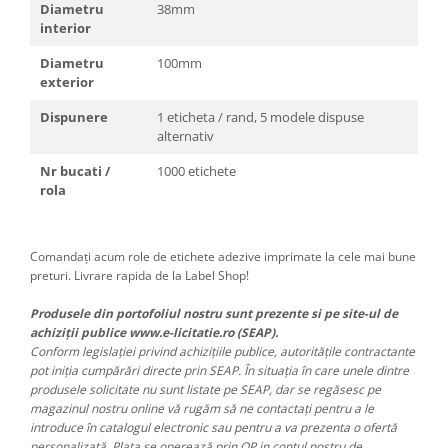
Diametru
38mm
interior
Diametru
100mm
exterior
Dispunere
1 eticheta / rand, 5 modele dispuse
alternativ
Nr bucati /
1000 etichete
rola
Comandați acum role de etichete adezive imprimate la cele mai bune
preturi. Livrare rapida de la Label Shop!
Produsele din portofoliul nostru sunt prezente si pe site-ul de
achiziții publice www.e-licitatie.ro (SEAP).
Conform legislației privind achizițiile publice, autoritățile contractante
pot iniția cumpărări directe prin SEAP. În situația în care unele dintre
produsele solicitate nu sunt listate pe SEAP, dar se regăsesc pe
magazinul nostru online vă rugăm să ne contactați pentru a le
introduce în catalogul electronic sau pentru a va prezenta o ofertă
personalizată. Plata se operează prin OP in contul nostru de