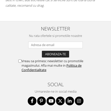
sunt de foarte buna
pe toate....chiar si pe cele care inca nu au ajuns p
Mi-as dori sa existe mai multe companii de acest g
deschise) in mediul romanesc de afaceri. Thumbs 
NEWSLETTER
Nu rata ofertele si promotiile noastre
Vreau sa primesc newsletter cu promotiile
magazinului. Afla mai multe in
Politica de
Confidentialitate
SOCIAL
Urmareste-ne in social media