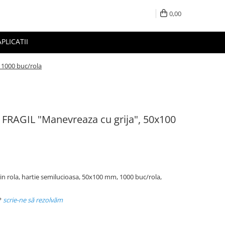
0,00
APLICATII
 1000 buc/rola
, FRAGIL "Manevreaza cu grija", 50x100
in rola, hartie semilucioasa, 50x100 mm, 1000 buc/rola,
?
scrie-ne să rezolvăm