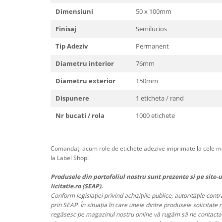
Dimensiuni
50 x 100mm
Finisaj
Semilucios
Tip Adeziv
Permanent
Diametru interior
76mm
Diametru exterior
150mm
Dispunere
1 eticheta / rand
Nr bucati / rola
1000 etichete
Comandați acum role de etichete adezive imprimate la cele ma
la Label Shop!
Produsele din portofoliul nostru sunt prezente si pe site-u
licitatie.ro (SEAP).
Conform legislației privind achizițiile publice, autoritățile cont
prin SEAP. În situația în care unele dintre produsele solicitate 
regăsesc pe magazinul nostru online vă rugăm să ne contactați