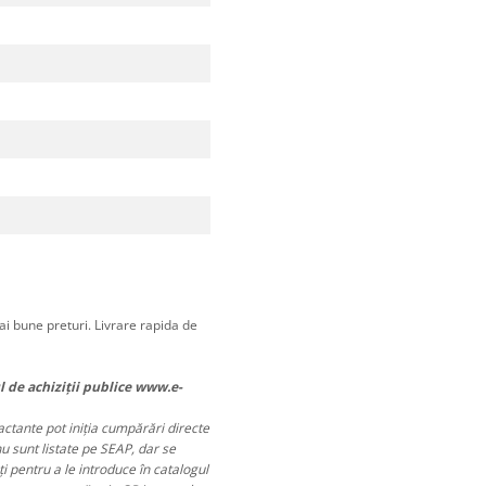
i bune preturi. Livrare rapida de
l de achiziții publice www.e-
ractante pot iniția cumpărări directe
nu sunt listate pe SEAP, dar se
 pentru a le introduce în catalogul