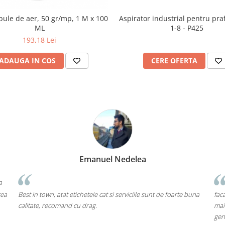
 bule de aer, 50 gr/mp, 1 M x 100
Aspirator industrial pentru pr
ML
1-8 - P425
193,18 Lei
ADAUGA IN COS
CERE OFERTA
Emanuel Nedelea
a
rea
Best in town, atat etichetele cat si serviciile sunt de foarte buna
faca
calitate, recomand cu drag.
mai
gen