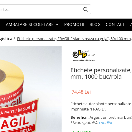
AMBALARE SI COLETARE
PROMOTII
BLOG
CONTACT
gistica /
Etichete personalizate, FRAGIL "Manevreaza cu grija", 50x100 mm,
Etichete personalizate
mm, 1000 buc/rola
74,48 Lei
Etichete autocolante personalizate 
imprimate "FRAGIL".
Beneficii:
Ai găsit un preț mai bun
Livrare gratuită:
condi
ții