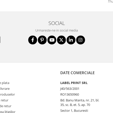
Thu
SOCIAL
Urmareste-ne in social media
DATE COMERCIALE
 plata
LABEL PRINT SRL
livrare
J40/563/2001
produselor
RO13650960
 retur
Bd. Banu Manta, nr. 21, bl.
35, sc. B, et. 5, ap. 70
de retur
Sector 1, Bucuresti
a litigiilor