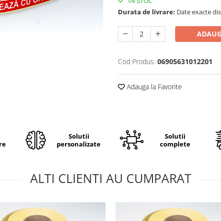
IN STOC
Durata de livrare:
Date exacte dis
ADAUG
Cod Produs:
06905631012201
Adauga la Favorite
i
Solutii
Solutii
re
personalizate
complete
ALTI CLIENTI AU CUMPARAT