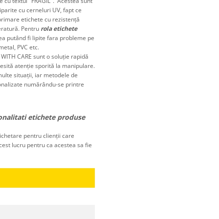
te cu textul "FRAGIL". Acestea sunt
parite cu cerneluri UV, fapt ce
primare etichete cu rezistență
eratură. Pentru
rola etichete
ea putând fi lipite fara probleme pe
 metal, PVC etc.
ITH CARE sunt o soluţie rapidă
sită atenţie sporită la manipulare.
ulte situaţii, iar metodele de
rsonalizate numărându-se printre
onalitati etichete produse
ichetare pentru clienții care
cest lucru pentru ca acestea sa fie