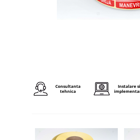
Plicuri de carton
Plicuri cu bule
Plicuri ecommerce
Pungi si sacose
Pungi curierat
Pungi coloane de aer
Pungi hartie
Pungi ziplock cu fermoar
Tuburi de carton
Separatoare carton si coltare
Consultanta
Instalare s
tehnica
implementa