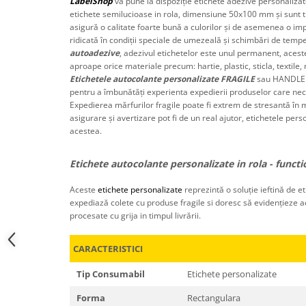
LabelShop
vă pune la dispoziție etichete adezive personaliza
etichete semilucioase in rola, dimensiune 50x100 mm și sunt ti
asigură o calitate foarte bună a culorilor și de asemenea o im
ridicată în condiții speciale de umezeală și schimbări de temp
autoadezive
, adezivul etichetelor este unul permanent, acest
aproape orice materiale precum: hartie, plastic, sticla, textile,
Etichetele autocolante personalizate
FRAGILE
sau HANDLE W
pentru a îmbunătăţi experienta expedierii produselor care nece
Expedierea mărfurilor fragile poate fi extrem de stresantă în m
asigurare şi avertizare pot fi de un real ajutor, etichetele pe
acestea.
Etichete autocolante personalizate in rola - functi
Aceste
etichete personalizate
reprezintă o soluție ieftină de et
expediază colete cu produse fragile si doresc să evidențieze a
procesate cu grija in timpul livrării.
CARACTERISTICI
Tip Consumabil
Etichete personalizate
Forma
Rectangulara