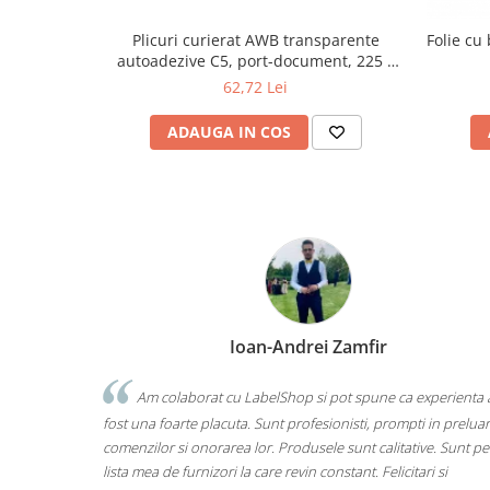
Plicuri curierat AWB transparente
Folie cu
autoadezive C5, port-document, 225 x
165 mm (Format A5 / A4 pliat în 2), cutie
62,72 Lei
500 buc
ADAUGA IN COS
Ioan-Andrei Zamfir
Am colaborat cu LabelShop si pot spune ca experienta 
fost una foarte placuta. Sunt profesionisti, prompti in prelua
comenzilor si onorarea lor. Produsele sunt calitative. Sunt pe
lista mea de furnizori la care revin constant. Felicitari si