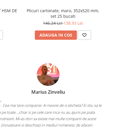
Plicuri cartonate, maro, 352x520 mm,
af HSM DE
Impriman
set 25 bucati
termic 
146,24 Lei
138,93 Lei
ADAUGA IN COS
AD
Marius Zinveliu
Cea mai tare companie. Ai nevoie de o eticheta? Ei stiu sa le
 pe toate....chiar si pe cele care inca nu au ajuns pe piata
nstream. Mi-as dori sa existe mai multe companii de acest
 (inovatoare si deschise) in mediul romanesc de afaceri.