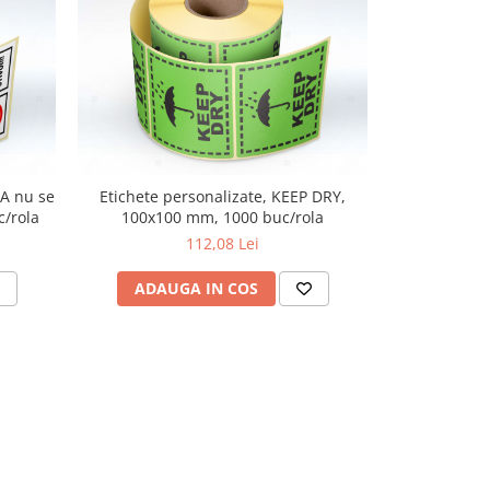
Etichete pe
"A nu se
Etichete personalizate, KEEP DRY,
100x100
c/rola
100x100 mm, 1000 buc/rola
112,08 Lei
ADAU
ADAUGA IN COS