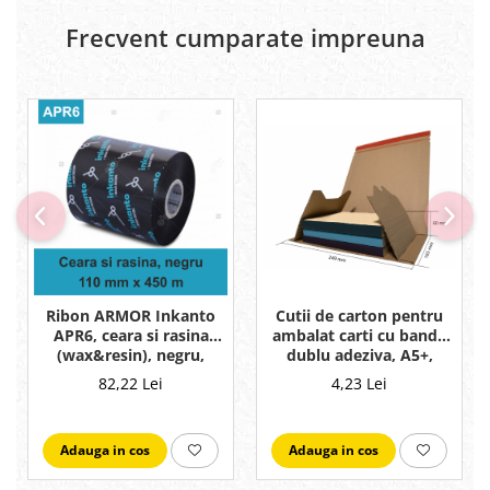
Frecvent cumparate impreuna
Ribon ARMOR Inkanto
Cutii de carton pentru
APR6, ceara si rasina
ambalat carti cu banda
(wax&resin), negru,
dublu adeziva, A5+,
110mmx450M, OUT
249x165x60
82,22 Lei
4,23 Lei
Adauga in cos
Adauga in cos