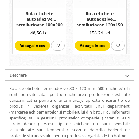
Rola etichete
Rola etichete
autoadezive
autoadezive
semilucioase 100x200
semilucioase 130x150
mm, adeziv
mm, adeziv
48,56 Lei
156,24 Lei
permanent, 250
permanent, 1200
etichete/rola
etichete/rola
Adauga in cos
Adauga in cos
Descriere
Rola de etichete termoadezive 80 x 120 mm, 500 etichete/rola
sunt potrivite atat pentru etichetarea produselor destinate
vanzarii, cat si pentru diferite marcaje aplicate oricarui tip de
produs in vederea organizarii activitatii unui department
(marcarea echipamentelor si mobilierului din birouri cu informatii
specifice) sau a gestiunii produselor companiei (intrari si iesiri
in/din depozit). Acest tip de etichete nu sunt sensibile
la umiditate sau temperaturi scazute datorita barierei de
protectie si a adezivului pentru produse congelate de tip hotmelt.