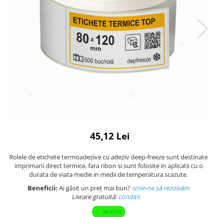
Plicuri cu bule
Plicuri ecommerce
Pungi si sacose
Pungi curierat
Pungi coloane de aer
Pungi hartie
Pungi ziplock cu fermoar
Tuburi de carton
Separatoare carton si coltare
45,12 Lei
Rolele de etichete termoadezive cu adeziv deep-freeze sunt destinate
imprimarii direct termice, fara ribon si sunt folosite in aplicatii cu o
durata de viata medie in medii de temperatura scazute.
Beneficii:
Ai găsit un preț mai bun?
scrie-ne să rezolvăm
Livrare gratuită:
condi
ții
IN STOC