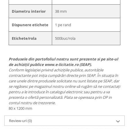
Diametru interior
38 mm
Dispunere etichete
1 pe rand
Etichete/rola
500buc/rola
Produsele din portofoliul nostru sunt prezente si pe site-ul
de achiziții publice www.e-licitatie.ro (SEAP).
Conform legislației privind achizițiile publice, autoritățile
contractante pot iniția cumpărări directe prin SEAP. În situația în
care unele dintre produsele solicitate nu sunt listate pe SEAP, dar
se regăsesc pe magazinul nostru online vă rugăm să ne contactați
pentru a le introduce în catalogul electronic sau pentru a va
prezenta o ofertă personalizată. Plata se opereaza prin OP in
contul nostru de trezorerie.
80 x 1200 mm
Review-uri
(0)