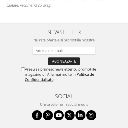
te, recomand cu drag.
Mi-as dori 
deschise) 
NEWSLETTER
Nu rata ofertele si promotiile noastre
Vreau sa primesc newsletter cu promotiile
magazinului. Afla mai multe in
Politica de
Confidentialitate
SOCIAL
Urmareste-ne in social media