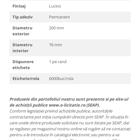
Finisaj
Lucios
Tip adeziv
Permanent
Diametru
200 mm
exterior
Diametru
76 mm
interior
Dispunere
1 pe rand
etichete
Etichete/rola
6000buc/rola
Produsele din portofoliul nostru sunt prezente si pe site-ul
de achiziții publice www.e-licitatie.ro (SEAP).
Conform legislației privind achizițiile publice, autoritățile
contractante pot iniția cumpărări directe prin SEAP. În situația în
care unele dintre produsele solicitate nu sunt listate pe SEAP, dar
se regăsesc pe magazinul nostru online vă rugăm să ne contactați
pentru a le introduce în catalogul electronic sau pentru a va