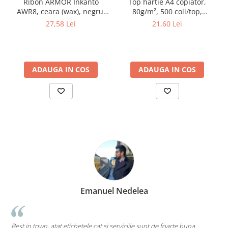
Ribon ARMOR Inkanto
Top hartie A4 copiator,
AWR8, ceara (wax), negru,
80g/m², 500 coli/top,
100mmX300M, OUT
euroBASIC
27,58 Lei
21,60 Lei
ADAUGA IN COS
ADAUGA IN COS
Emanuel Nedelea
Cea ma
n town, atat etichetele cat si serviciile sunt de foarte buna
pe toate...