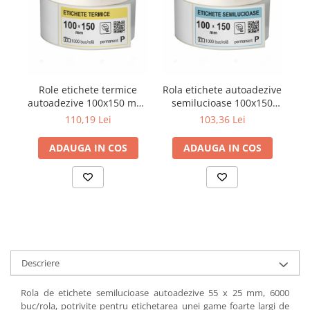
Role etichete termice
Rola etichete autoadezive
autoadezive 100x150 mm,
semilucioase 100x150
au
1000 etichete/rola
mm, adeziv permanent,
110,19 Lei
103,36 Lei
1000 etichete/rola
ADAUGA IN COS
ADAUGA IN COS
Descriere
Rola de etichete semilucioase autoadezive 55 x 25 mm, 6000
buc/rola, potrivite pentru etichetarea unei game foarte largi de