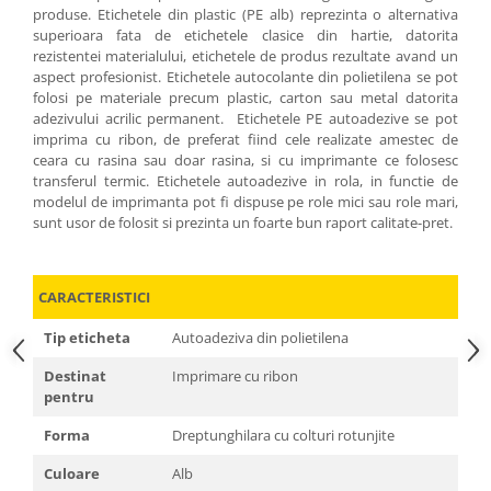
produse. Etichetele din plastic (PE alb) reprezinta o alternativa
superioara fata de etichetele clasice din hartie, datorita
rezistentei materialului, etichetele de produs rezultate avand un
aspect profesionist. Etichetele autocolante din polietilena se pot
folosi pe materiale precum plastic, carton sau metal datorita
adezivului acrilic permanent. Etichetele PE autoadezive se pot
imprima cu ribon, de preferat fiind cele realizate amestec de
ceara cu rasina sau doar rasina, si cu imprimante ce folosesc
transferul termic. Etichetele autoadezive in rola, in functie de
modelul de imprimanta pot fi dispuse pe role mici sau role mari,
sunt usor de folosit si prezinta un foarte bun raport calitate-pret.
CARACTERISTICI
Tip eticheta
Autoadeziva din polietilena
Destinat
Imprimare cu ribon
pentru
Forma
Dreptunghilara cu colturi rotunjite
Culoare
Alb