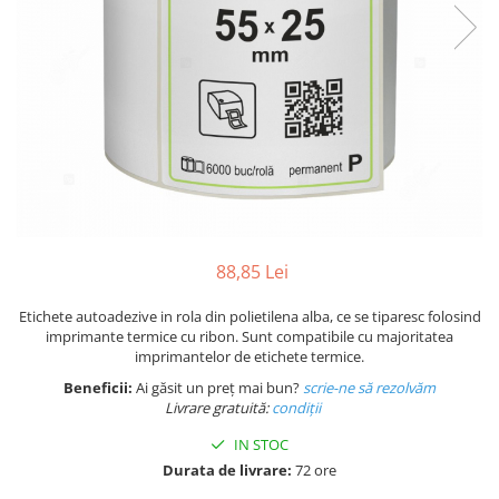
Plicuri de carton
Plicuri cu bule
Plicuri ecommerce
Pungi si sacose
Pungi curierat
Pungi coloane de aer
Pungi hartie
Pungi ziplock cu fermoar
Tuburi de carton
88,85 Lei
Separatoare carton si coltare
Etichete autoadezive in rola din polietilena alba, ce se tiparesc folosind
imprimante termice cu ribon. Sunt compatibile cu majoritatea
imprimantelor de etichete termice.
Beneficii:
Ai găsit un preț mai bun?
scrie-ne să rezolvăm
Livrare gratuită:
condi
ții
IN STOC
Durata de livrare:
72 ore