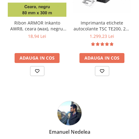
Imprimanta etichete
Ribon ARMOR Inkanto
autocolante TSC TE200, 203
AWR8, ceara (wax), negru,
DPI, USB
80mmX300M, OUT
1.299,23 Lei
18,94 Lei
ADAUGA IN COS
ADAUGA IN COS
Emanuel Nedelea
M