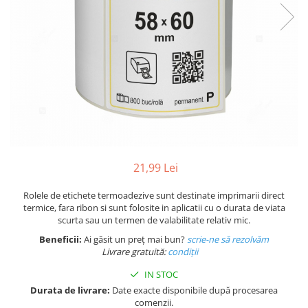
Plicuri de carton
Plicuri cu bule
Plicuri ecommerce
Pungi si sacose
Pungi curierat
Pungi coloane de aer
Pungi hartie
Pungi ziplock cu fermoar
Tuburi de carton
21,99 Lei
Separatoare carton si coltare
Rolele de etichete termoadezive sunt destinate imprimarii direct
termice, fara ribon si sunt folosite in aplicatii cu o durata de viata
scurta sau un termen de valabilitate relativ mic.
Beneficii:
Ai găsit un preț mai bun?
scrie-ne să rezolvăm
Livrare gratuită:
condi
ții
IN STOC
Durata de livrare:
Date exacte disponibile după procesarea
comenzii.