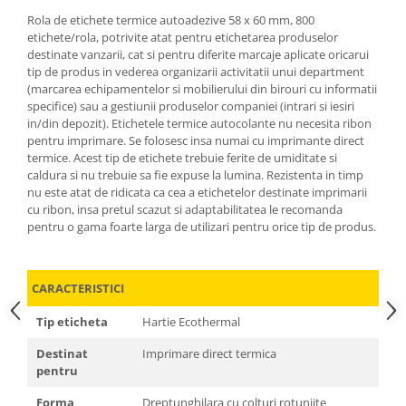
Rola de etichete termice autoadezive 58 x 60 mm, 800
etichete/rola, potrivite atat pentru etichetarea produselor
destinate vanzarii, cat si pentru diferite marcaje aplicate oricarui
tip de produs in vederea organizarii activitatii unui department
(marcarea echipamentelor si mobilierului din birouri cu informatii
specifice) sau a gestiunii produselor companiei (intrari si iesiri
in/din depozit). Etichetele termice autocolante nu necesita ribon
pentru imprimare. Se folosesc insa numai cu imprimante direct
termice. Acest tip de etichete trebuie ferite de umiditate si
caldura si nu trebuie sa fie expuse la lumina. Rezistenta in timp
nu este atat de ridicata ca cea a etichetelor destinate imprimarii
cu ribon, insa pretul scazut si adaptabilitatea le recomanda
pentru o gama foarte larga de utilizari pentru orice tip de produs.
CARACTERISTICI
Tip eticheta
Hartie Ecothermal
Destinat
Imprimare direct termica
pentru
Forma
Dreptunghilara cu colturi rotunjite