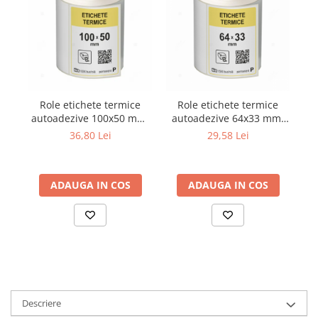
Role etichete termice
Role etichete termice
autoadezive 100x50 mm,
autoadezive 64x33 mm,
au
1000 etichete/rola
1500 etichete/rola
36,80 Lei
29,58 Lei
ADAUGA IN COS
ADAUGA IN COS
Descriere