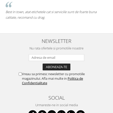
Cea mai tare companie. 
hetele cat si serviciile sunt de foarte buna
pe toate....chiar si pe cele
drag.
Mi-as dori sa existe mai mu
deschise) in mediul romane
NEWSLETTER
Nu rata ofertele si promotiile noastre
Vreau sa primesc newsletter cu promotiile
magazinului. Afla mai multe in
Politica de
Confidentialitate
SOCIAL
Urmareste-ne in social media