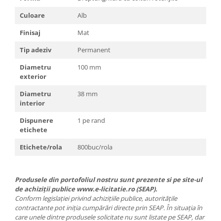
Culoare
Alb
Finisaj
Mat
Tip adeziv
Permanent
Diametru
100 mm
exterior
Diametru
38 mm
interior
Dispunere
1 pe rand
etichete
Etichete/rola
800buc/rola
Produsele din portofoliul nostru sunt prezente si pe site-ul
de achiziții publice www.e-licitatie.ro (SEAP).
Conform legislației privind achizițiile publice, autoritățile
contractante pot iniția cumpărări directe prin SEAP. În situația în
care unele dintre produsele solicitate nu sunt listate pe SEAP, dar