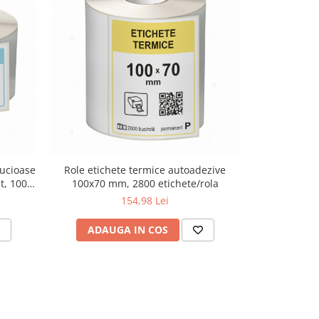
lucioase
Role etichete termice autoadezive
Rola etichete
t, 1000
100x70 mm, 2800 etichete/rola
148x210 mm,
154,98 Lei
ADAUGA IN COS
ADAU