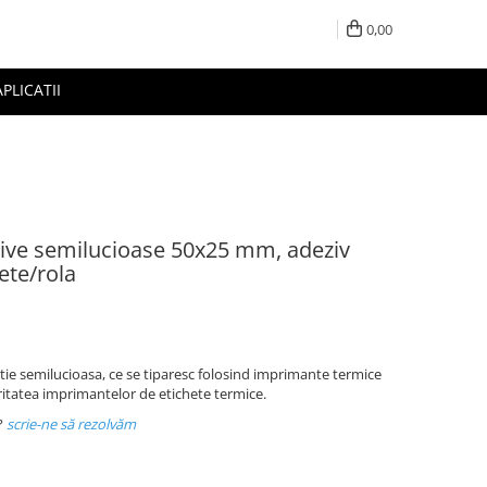
0,00
APLICATII
zive semilucioase 50x25 mm, adeziv
ete/rola
rtie semilucioasa, ce se tiparesc folosind imprimante termice
ritatea imprimantelor de etichete termice.
?
scrie-ne să rezolvăm