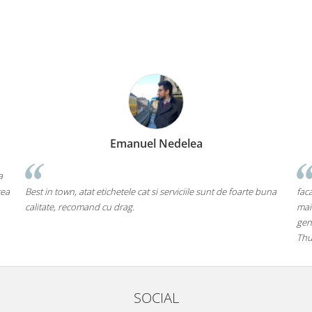
Emanuel Nedelea
a
rea
Best in town, atat etichetele cat si serviciile sunt de foarte buna
faca
calitate, recomand cu drag.
mai
gen
Thu
SOCIAL