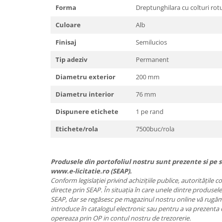
Forma
Dreptunghilara cu colturi rotu
Culoare
Alb
Finisaj
Semilucios
Tip adeziv
Permanent
Diametru exterior
200 mm
Diametru interior
76 mm
Dispunere etichete
1 pe rand
Etichete/rola
7500buc/rola
Produsele din portofoliul nostru sunt prezente si pe si
www.e-licitatie.ro (SEAP).
Conform legislației privind achizițiile publice, autoritățile 
directe prin SEAP. În situația în care unele dintre produsele
SEAP, dar se regăsesc pe magazinul nostru online vă rugăm 
introduce în catalogul electronic sau pentru a va prezenta 
opereaza prin OP in contul nostru de trezorerie.