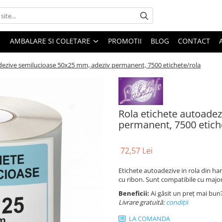
AMBALARE SI COLETARE
PROMOTII
BLOG
CONTACT
dezive semilucioase 50x25 mm, adeziv permanent, 7500 etichete/rola
Rola etichete autoade
permanent, 7500 etich
72,57 Lei
Etichete autoadezive in rola din ha
cu ribon. Sunt compatibile cu majo
Beneficii:
Ai găsit un preț mai bun
Livrare gratuită:
condi
ții
LA COMANDA