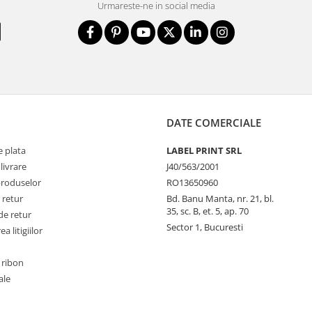
Urmareste-ne in social media
DATE COMERCIALE
 plata
LABEL PRINT SRL
livrare
J40/563/2001
produselor
RO13650960
 retur
Bd. Banu Manta, nr. 21, bl.
35, sc. B, et. 5, ap. 70
de retur
Sector 1, Bucuresti
a litigiilor
 ribon
ale