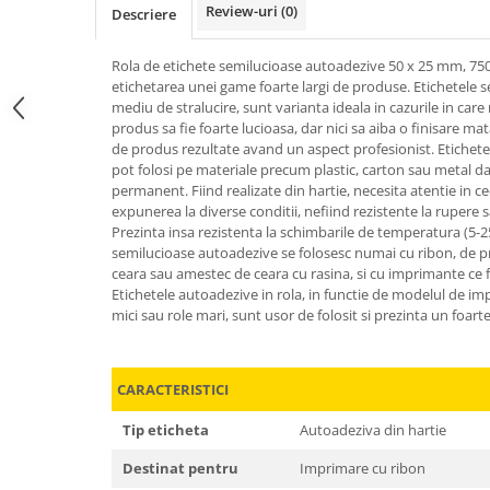
Review-uri
(0)
Descriere
Rola de etichete semilucioase autoadezive 50 x 25 mm, 750
etichetarea unei game foarte largi de produse. Etichetele s
mediu de stralucire, sunt varianta ideala in cazurile in care
produs sa fie foarte lucioasa, dar nici sa aiba o finisare mata
de produs rezultate avand un aspect profesionist. Etichet
pot folosi pe materiale precum plastic, carton sau metal dat
permanent. Fiind realizate din hartie, necesita atentie in 
expunerea la diverse conditii, nefiind rezistente la rupere 
Prezinta insa rezistenta la schimbarile de temperatura (5-25
semilucioase autoadezive se folosesc numai cu ribon, de pre
ceara sau amestec de ceara cu rasina, si cu imprimante ce f
Etichetele autoadezive in rola, in functie de modelul de im
mici sau role mari, sunt usor de folosit si prezinta un foart
CARACTERISTICI
Tip eticheta
Autoadeziva din hartie
Destinat pentru
Imprimare cu ribon