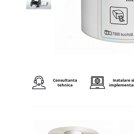
Plicuri de carton
Plicuri cu bule
Plicuri ecommerce
Pungi si sacose
Pungi curierat
Pungi coloane de aer
Pungi hartie
Pungi ziplock cu fermoar
Tuburi de carton
Separatoare carton si coltare
Consultanta
Instalare s
tehnica
implementa