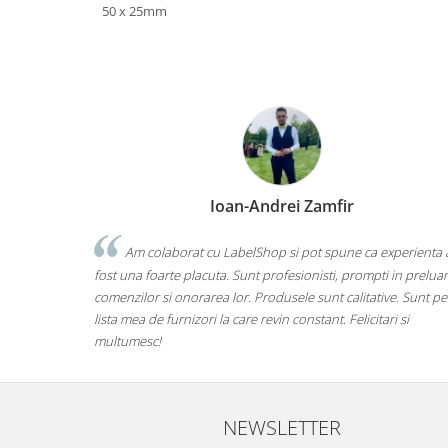
50 x 25mm
Ioan-Andrei Zamfir
Am colaborat cu LabelShop si pot spune ca experienta 
fost una foarte placuta. Sunt profesionisti, prompti in prelua
comenzilor si onorarea lor. Produsele sunt calitative. Sunt pe
lista mea de furnizori la care revin constant. Felicitari si
multumesc!
NEWSLETTER