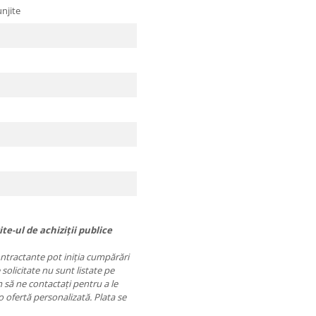
njite
te-ul de achiziții publice
contractante pot iniția cumpărări
 solicitate nu sunt listate pe
să ne contactați pentru a le
o ofertă personalizată. Plata se