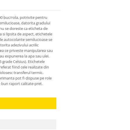
0 buc/rola, potrivite pentru
emilucioase, datorita gradului
 nu se doreste ca eticheta de
 si lipsita de aspect, etichetele
ele autocolante semilucioase se
orita adezivului acrilic
ceea ce priveste manipularea sau
sau expunerea la apa sau ulei.
 grade Celsius). Etichetele
ferat fiind cele realizate din
olosesc transferul termic.
primanta pot fi dispuse pe role
e bun raport calitate-pret.