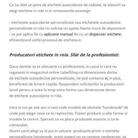
Ca sa obtii un print de etichete autocolante de calitate, te sfatuim sa
alegi etichete in role si ai urmatoarele avantaje:
- etichetele autocolante personalizate sau etichetele autoadezive
personalizate in rola nu solicita un spatiu foarte mare de depozitare
- se pot aplica fie cu
aplicator manual
fie cu un
dispenser etichete
,
eficientizand astfel procesul de etichetare.
Producatori etichete in rola. Sfat de la profesionisti.
Daca doresti sa te sfatuiesti cu profesionisti, in cazul in care nu
regasesti in magazinul online LabelShop.ro dimensiunea dorita
de etichete autoadezive personalizate, ne poti contacta
si,
in plus,
beneficiezi de livrare rapida. Raspundem solicitarilor la producatori
locali pentru a avea la timp orice forma sau dimensiune dorita
de etichete autocolante in rola.
Intra la noi pe site aici si vezi noile modele de etichete ”handmade” de
unde poti alege ceea ce te reprezinta. Putem produce si alte forme si
modele la cerere. Speram sa va placa produsele noastre si sa le
comandati.
Atunci cand alegi sa iti pui in valoare produsele printr-o eticheta
personalizata handmade, acest aspect nu va ramane neobservat, va