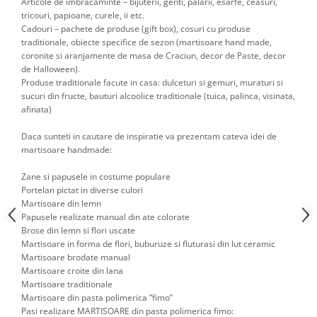
Articole de imbracaminte – bijuterii, genti, palarii, esarfe, ceasuri,
tricouri, papioane, curele, ii etc.
Cadouri – pachete de produse (gift box), cosuri cu produse
traditionale, obiecte specifice de sezon (martisoare hand made,
coronite si aranjamente de masa de Craciun, decor de Paste, decor
de Halloween).
Produse traditionale facute in casa: dulceturi si gemuri, muraturi si
sucuri din fructe, bauturi alcoolice traditionale (tuica, palinca, visinata,
afinata)
Daca sunteti in cautare de inspiratie va prezentam cateva idei de
martisoare handmade:
Zane si papusele in costume populare
Portelan pictat in diverse culori
Martisoare din lemn
Papusele realizate manual din ate colorate
Brose din lemn si flori uscate
Martisoare in forma de flori, buburuze si fluturasi din lut ceramic
Martisoare brodate manual
Martisoare croite din lana
Martisoare traditionale
Martisoare din pasta polimerica ”fimo”
Pasi realizare MARTISOARE din pasta polimerica fimo: