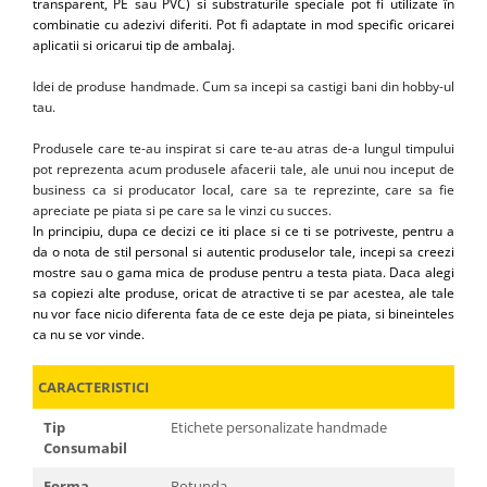
transparent, PE sau PVC) si substraturile speciale pot fi utilizate în
combinatie cu adezivi diferiti. Pot fi adaptate in mod specific oricarei
aplicatii si oricarui tip de ambalaj.
Idei de produse handmade. Cum sa incepi sa castigi bani din hobby-ul
tau.
Produsele care te-au inspirat si care te-au atras de-a lungul timpului
pot reprezenta acum produsele afacerii tale, ale unui nou inceput de
business ca si producator local, care sa te reprezinte, care sa fie
apreciate pe piata si pe care sa le vinzi cu succes.
In principiu, dupa ce decizi ce iti place si ce ti se potriveste, pentru a
da o nota de stil personal si autentic produselor tale, incepi sa creezi
mostre sau o gama mica de produse pentru a testa piata. Daca alegi
sa copiezi alte produse, oricat de atractive ti se par acestea, ale tale
nu vor face nicio diferenta fata de ce este deja pe piata, si bineinteles
ca nu se vor vinde.
CARACTERISTICI
Tip
Etichete personalizate handmade
Consumabil
Forma
Rotunda