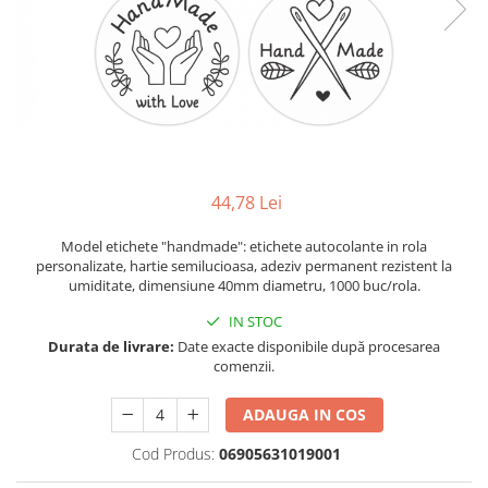
Plicuri de carton
Plicuri cu bule
Plicuri ecommerce
Pungi si sacose
Pungi curierat
Pungi coloane de aer
Pungi hartie
44,78 Lei
Pungi ziplock cu fermoar
Tuburi de carton
Model etichete "handmade": etichete autocolante in rola
personalizate, hartie semilucioasa, adeziv permanent rezistent la
Separatoare carton si coltare
umiditate, dimensiune 40mm diametru, 1000 buc/rola.
IN STOC
Durata de livrare:
Date exacte disponibile după procesarea
comenzii.
ADAUGA IN COS
Cod Produs:
06905631019001