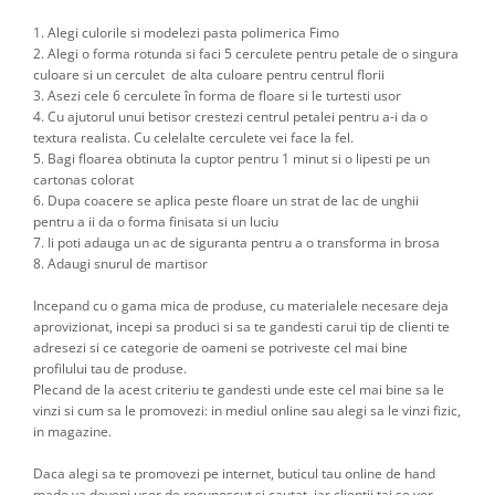
1. Alegi culorile si modelezi pasta polimerica Fimo
2. Alegi o forma rotunda si faci 5 cerculete pentru petale de o singura
culoare si un cerculet de alta culoare pentru centrul florii
3. Asezi cele 6 cerculete în forma de floare si le turtesti usor
4. Cu ajutorul unui betisor crestezi centrul petalei pentru a-i da o
textura realista. Cu celelalte cerculete vei face la fel.
5. Bagi floarea obtinuta la cuptor pentru 1 minut si o lipesti pe un
cartonas colorat
6. Dupa coacere se aplica peste floare un strat de lac de unghii
pentru a ii da o forma finisata si un luciu
7. Ii poti adauga un ac de siguranta pentru a o transforma in brosa
8. Adaugi snurul de martisor
Incepand cu o gama mica de produse, cu materialele necesare deja
aprovizionat, incepi sa produci si sa te gandesti carui tip de clienti te
adresezi si ce categorie de oameni se potriveste cel mai bine
profilului tau de produse.
Plecand de la acest criteriu te gandesti unde este cel mai bine sa le
vinzi si cum sa le promovezi: in mediul online sau alegi sa le vinzi fizic,
in magazine.
Daca alegi sa te promovezi pe internet, buticul tau online de hand
made va deveni usor de recunoscut si cautat, iar clientii tai se vor