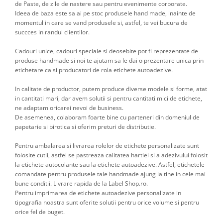
de Paste, de zile de nastere sau pentru evenimente corporate.
Ideea de baza este sa ai pe stoc produsele hand made, inainte de
momentul in care se vand produsele si, astfel, te vei bucura de
succces in randul clientilor.
Cadouri unice, cadouri speciale si deosebite pot fi reprezentate de
produse handmade si noi te ajutam sa le dai o prezentare unica prin
etichetare ca si producatori de rola etichete autoadezive.
In calitate de productor, putem produce diverse modele si forme, atat
in cantitati mari, dar avem solutii si pentru cantitati mici de etichete,
ne adaptam oricarei nevoi de business.
De asemenea, colaboram foarte bine cu parteneri din domeniul de
papetarie si birotica si oferim preturi de distributie.
Pentru ambalarea si livrarea rolelor de etichete personalizate sunt
folosite cutii, astfel se pastreaza calitatea hartiei si a adezivului folosit
la etichete autocolante sau la etichete autoadezive. Astfel, etichetele
comandate pentru produsele tale handmade ajung la tine in cele mai
bune conditii. Livrare rapida de la Label Shop.ro.
Pentru imprimarea de etichete autoadezive personalizate in
tipografia noastra sunt oferite solutii pentru orice volume si pentru
orice fel de buget.