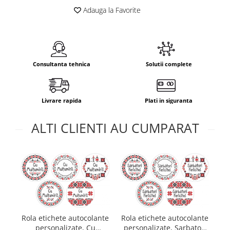
Adauga la Favorite
Consultanta tehnica
Solutii complete
Livrare rapida
Plati in siguranta
ALTI CLIENTI AU CUMPARAT
Rola etichete autocolante
Rola etichete autocolante
Ro
personalizate, Cu
personalizate, Sarbatori
p