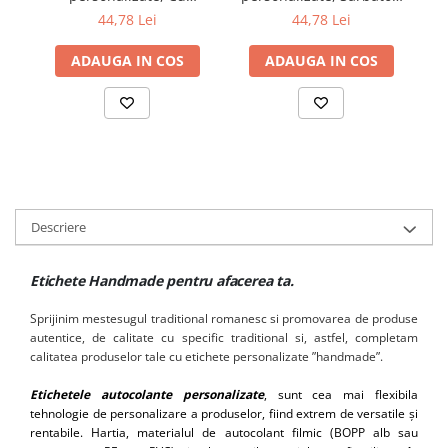
multumiri!, diametru 40
fericite!, diametru 40
44,78 Lei
44,78 Lei
mm, 1000 buc/rola
mm, 1000 buc/rola
ADAUGA IN COS
ADAUGA IN COS
Descriere
Etichete Handmade pentru afacerea ta.
Sprijinim mestesugul traditional romanesc si promovarea de produse
autentice, de calitate cu specific traditional si, astfel, completam
calitatea produselor tale cu etichete personalizate ”handmade”.
Etichetele autocolante personalizate
, sunt cea mai flexibila
tehnologie de personalizare a produselor, fiind extrem de versatile și
rentabile. Hartia, materialul de autocolant filmic (BOPP alb sau