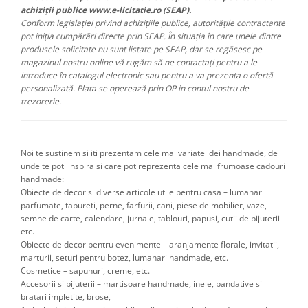
achiziții publice www.e-licitatie.ro (SEAP).
Conform legislației privind achizițiile publice, autoritățile contractante
pot iniția cumpărări directe prin SEAP. În situația în care unele dintre
produsele solicitate nu sunt listate pe SEAP, dar se regăsesc pe
magazinul nostru online vă rugăm să ne contactați pentru a le
introduce în catalogul electronic sau pentru a va prezenta o ofertă
personalizată. Plata se operează prin OP in contul nostru de
trezorerie.
Noi te sustinem si iti prezentam cele mai variate idei handmade, de
unde te poti inspira si care pot reprezenta cele mai frumoase cadouri
handmade:
Obiecte de decor si diverse articole utile pentru casa – lumanari
parfumate, tabureti, perne, farfurii, cani, piese de mobilier, vaze,
semne de carte, calendare, jurnale, tablouri, papusi, cutii de bijuterii
etc.
Obiecte de decor pentru evenimente – aranjamente florale, invitatii,
marturii, seturi pentru botez, lumanari handmade, etc.
Cosmetice – sapunuri, creme, etc.
Accesorii si bijuterii – martisoare handmade, inele, pandative si
bratari impletite, brose,