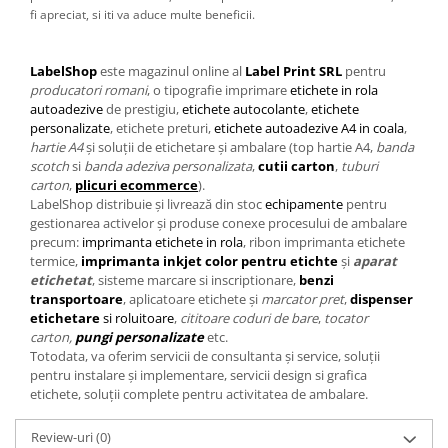
fi apreciat, si iti va aduce multe beneficii.
LabelShop
este magazinul online al
Label Print SRL
pentru
producatori romani
, o tipografie imprimare
etichete in rola
autoadezive
de prestigiu,
etichete autocolante
,
etichete
personalizate
, etichete preturi,
etichete autoadezive A4 in coala
,
hartie A4
și soluții de etichetare și ambalare (top hartie A4,
banda
scotch
si
banda adeziva personalizata
,
cutii carton
,
tuburi
carton
,
plicuri ecommerce
).
LabelShop distribuie și livrează din stoc
echipamente
pentru
gestionarea activelor și produse conexe procesului de ambalare
precum:
imprimanta etichete in rola
, ribon imprimanta etichete
termice,
imprimanta
inkjet color pentru etichte
și
aparat
etichetat
, sisteme marcare si inscriptionare,
benzi
transportoare
, aplicatoare etichete și
marcator pret
,
dispenser
etichetare
si roluitoare
,
cititoare coduri de bare
,
tocator
carton,
pungi personalizate
etc.
Totodata, va oferim servicii de consultanta și service, soluții
pentru instalare și implementare, servicii design si grafica
etichete, soluții complete pentru activitatea de ambalare.
Review-uri
(0)