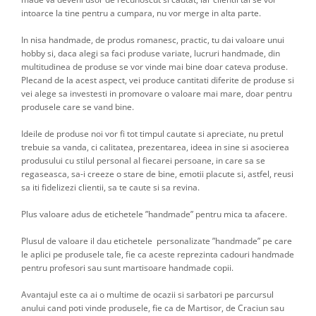
intoarce la tine pentru a cumpara, nu vor merge in alta parte.
In nisa handmade, de produs romanesc, practic, tu dai valoare unui
hobby si, daca alegi sa faci produse variate, lucruri handmade, din
multitudinea de produse se vor vinde mai bine doar cateva produse.
Plecand de la acest aspect, vei produce cantitati diferite de produse si
vei alege sa investesti in promovare o valoare mai mare, doar pentru
produsele care se vand bine.
Ideile de produse noi vor fi tot timpul cautate si apreciate, nu pretul
trebuie sa vanda, ci calitatea, prezentarea, ideea in sine si asocierea
produsului cu stilul personal al fiecarei persoane, in care sa se
regaseasca, sa-i creeze o stare de bine, emotii placute si, astfel, reusi
sa iti fidelizezi clientii, sa te caute si sa revina.
Plus valoare adus de etichetele ”handmade” pentru mica ta afacere.
Plusul de valoare il dau etichetele personalizate ”handmade” pe care
le aplici pe produsele tale, fie ca aceste reprezinta cadouri handmade
pentru profesori sau sunt martisoare handmade copii.
Avantajul este ca ai o multime de ocazii si sarbatori pe parcursul
anului cand poti vinde produsele, fie ca de Martisor, de Craciun sau