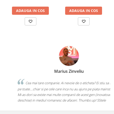
ADAUGA IN COS
ADAUGA IN COS
Marius Zinveliu
Cea mai tare companie. Ai nevoie de o eticheta? Ei stiu sa le faca
pe toate....chiar si pe cele care inca nu au ajuns pe piata mainstream.
Mi-as dori sa existe mai multe companii de acest gen (inovatoare si
deschise) in mediul romanesc de afaceri. Thumbs up! 5Stele