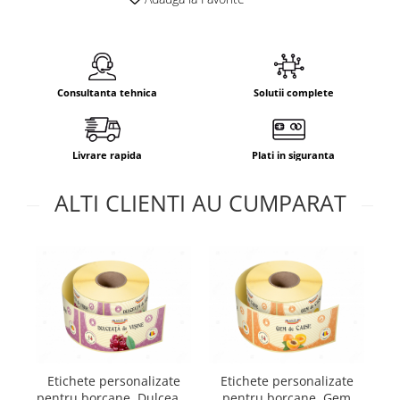
Consultanta tehnica
Solutii complete
Livrare rapida
Plati in siguranta
ALTI CLIENTI AU CUMPARAT
E
Etichete personalizate
Etichete personalizate
pe
pentru borcane, Dulceata
pentru borcane, Gem