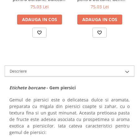
a
visine, 54x144 mm, 500
caise, 54x144 mm, 500
75,03 Lei
75,03 Lei
etichete/rola
etichete/rola
ADAUGA IN COS
ADAUGA IN COS
Descriere
Etichete borcane
- Gem piersici
Gemul de piersici este o delicatesa dulce si aromata,
preparata cu migala din piersici coapte si zahar, cu o
textura fina si un gust minunat. Aceasta pretioasa pasta
de fructe este adesea asociata cu prospetimea si aroma
exotica a piersicilor. Iata cateva caracteristici pentru
gemul de piersici: