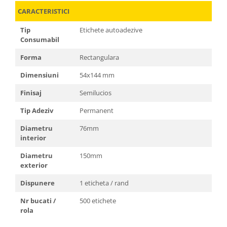
CARACTERISTICI
Tip
Etichete autoadezive
Consumabil
Forma
Rectangulara
Dimensiuni
54x144 mm
Finisaj
Semilucios
Tip Adeziv
Permanent
Diametru
76mm
interior
Diametru
150mm
exterior
Dispunere
1 eticheta / rand
Nr bucati /
500 etichete
rola