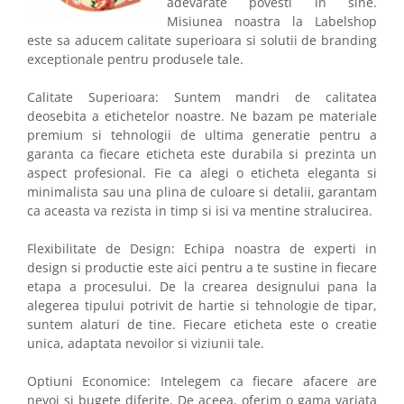
adevarate povesti in sine.
Misiunea noastra la Labelshop
este sa aducem calitate superioara si solutii de branding
exceptionale pentru produsele tale.
Calitate Superioara: Suntem mandri de calitatea
deosebita a etichetelor noastre. Ne bazam pe materiale
premium si tehnologii de ultima generatie pentru a
garanta ca fiecare eticheta este durabila si prezinta un
aspect profesional. Fie ca alegi o eticheta eleganta si
minimalista sau una plina de culoare si detalii, garantam
ca aceasta va rezista in timp si isi va mentine stralucirea.
Flexibilitate de Design: Echipa noastra de experti in
design si productie este aici pentru a te sustine in fiecare
etapa a procesului. De la crearea designului pana la
alegerea tipului potrivit de hartie si tehnologie de tipar,
suntem alaturi de tine. Fiecare eticheta este o creatie
unica, adaptata nevoilor si viziunii tale.
Optiuni Economice: Intelegem ca fiecare afacere are
nevoi si bugete diferite. De aceea, oferim o gama variata