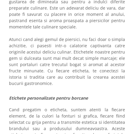
gustarea de dimineata sau pentru a indulci diferite
preparate culinare. Este un adevarat deliciu de vara, dar
poate fi savurat cu placere in orice moment al anului,
pastrand esenta si aroma proaspata a piersicilor pentru
momentele tale culinare speciale.
Atunci cand alegi gemul de piersici, nu faci doar o simpla
achizitie, ci pasesti intr-o calatorie captivanta catre
originile acestui deliciu culinar. Etichetele noastre pentru
gem si dulceata sunt mai mult decat simple marcaje; ele
sunt portaluri catre trecutul bogat si aromat al acestor
fructe minunate. Cu fiecare eticheta, te conectezi la
istoria si traditia care au contribuit la crearea acestei
bucurii gastronomice.
Etichete personalizate pentru borcane
Cand pregatim o eticheta, suntem atenti la fiecare
element, de la culori la fonturi si grafica, fiecare fiind
selectat cu grija pentru a transmite estetica si identitatea
brandului sau a produsului dumneavoastra. Aceste