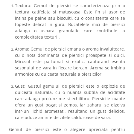
Textura: Gemul de piersici se caracterizeaza prin o
textura catifelata si matasoasa. Este fin si usor de
intins pe paine sau biscuiti, cu o consistenta care se
topeste delicat in gura. Bucatelele mici de piersici
adauga o usoara granulatie care contribuie la
complexitatea texturii.
Aroma: Gemul de piersici emana o aroma invaluitoare,
cu o nota dominanta de piersici proaspete si dulci.
Mirosul este parfumat si exotic, capturand esenta
sezonului de vara in fiecare borcan. Aroma se imbina
armonios cu dulceata naturala a piersicilor.
Gust: Gustul gemului de piersici este o explozie de
dulceata naturala, cu o nuanta subtila de aciditate
care adauga profunzime si echilibru. Piersicile coapte
ofera un gust bogat si zemos, iar zaharul se dizolva
intr-un lichid aromezati, rezultand un gust delicios,
care aduce aminte de zilele calduroase de vara.
Gemul de piersici este o alegere apreciata pentru