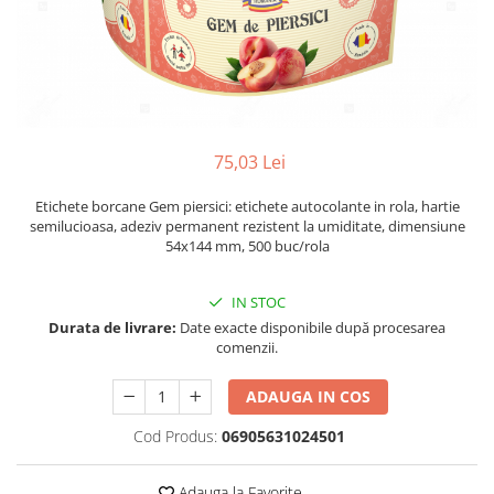
Plicuri de carton
Plicuri cu bule
Plicuri ecommerce
Pungi si sacose
Pungi curierat
Pungi coloane de aer
75,03 Lei
Pungi hartie
Etichete borcane Gem piersici: etichete autocolante in rola, hartie
Pungi ziplock cu fermoar
semilucioasa, adeziv permanent rezistent la umiditate, dimensiune
Tuburi de carton
54x144 mm, 500 buc/rola
Separatoare carton si coltare
IN STOC
Durata de livrare:
Date exacte disponibile după procesarea
comenzii.
ADAUGA IN COS
Cod Produs:
06905631024501
Adauga la Favorite