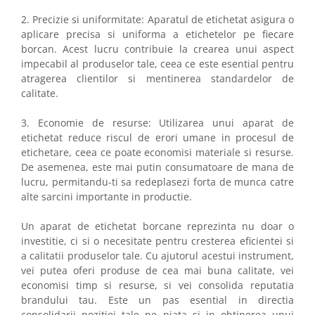
2. Precizie si uniformitate: Aparatul de etichetat asigura o
aplicare precisa si uniforma a etichetelor pe fiecare
borcan. Acest lucru contribuie la crearea unui aspect
impecabil al produselor tale, ceea ce este esential pentru
atragerea clientilor si mentinerea standardelor de
calitate.
3. Economie de resurse: Utilizarea unui aparat de
etichetat reduce riscul de erori umane in procesul de
etichetare, ceea ce poate economisi materiale si resurse.
De asemenea, este mai putin consumatoare de mana de
lucru, permitandu-ti sa redeplasezi forta de munca catre
alte sarcini importante in productie.
Un aparat de etichetat borcane reprezinta nu doar o
investitie, ci si o necesitate pentru cresterea eficientei si
a calitatii produselor tale. Cu ajutorul acestui instrument,
vei putea oferi produse de cea mai buna calitate, vei
economisi timp si resurse, si vei consolida reputatia
brandului tau. Este un pas esential in directia
consolidarii pozitiei tale pe piata si in obtinerea unui