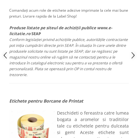
Comandați acum role de etichete adezive imprimate la cele mai bune
preturi. Livrare rapida de la Label Shop!
Produse listate pe siteul de achiziții publice www.e-
licitatie.ro
SEAP
Conform legislației privind achizițiile publice, autoritățile contractante
pot iniția cumpărări directe prin SEAP. În situația în care unele dintre
produsele solicitate nu sunt listate pe SEAP, dar se regăsesc pe
magazinul nostru online vă rugăm să ne contactați pentru a le
introduce în catalogul electronic sau pentru a va prezenta o ofertă
personalizată. Plata se operează prin OP in contul nostru de
trezorerie.
Etichete pentru Borcane de Printat
Deschideti o fereastra catre lumea
bogata a aromelor si traditiilor
tale cu etichetele pentru dulceata
si gem! Aceste etichete sunt