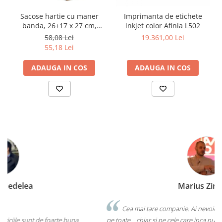
Sacose hartie cu maner
Imprimanta de etichete
banda, 26+17 x 27 cm,
inkjet color Afinia L502
hartie reciclata 70g, set 100
58,08 Lei
19.361,00 Lei
bucati
55,18 Lei
ADAUGA IN COS
ADAUGA IN COS
Marius Zinveliu
Cea mai tare companie. Ai nevoie de o eticheta? Ei stiu sa le faca
pe toate....chiar si pe cele care inca nu au ajuns pe piata mainstream.