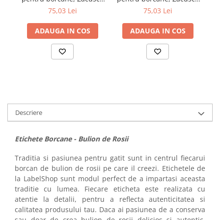
Ca
de vinete, 54x144 mm,
custom, 54x144 mm, 500
75,03 Lei
75,03 Lei
500 etichete/rola
etichete/rola
ADAUGA IN COS
ADAUGA IN COS
Descriere
Etichete Borcane - Bulion de Rosii
Traditia si pasiunea pentru gatit sunt in centrul fiecarui
borcan de bulion de rosii pe care il creezi. Etichetele de
la LabelShop sunt modul perfect de a impartasi aceasta
traditie cu lumea. Fiecare eticheta este realizata cu
atentie la detalii, pentru a reflecta autenticitatea si
calitatea produsului tau. Daca ai pasiunea de a conserva
sau doar de crea bulion de rosii delicios si autentic,