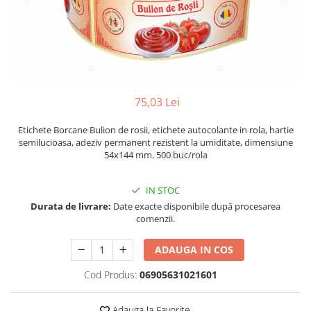
Plicuri de carton
Plicuri cu bule
Plicuri ecommerce
Pungi si sacose
Pungi curierat
Pungi coloane de aer
75,03 Lei
Pungi hartie
Etichete Borcane Bulion de rosii, etichete autocolante in rola, hartie
Pungi ziplock cu fermoar
semilucioasa, adeziv permanent rezistent la umiditate, dimensiune
Tuburi de carton
54x144 mm, 500 buc/rola
Separatoare carton si coltare
IN STOC
Durata de livrare:
Date exacte disponibile după procesarea
comenzii.
ADAUGA IN COS
Cod Produs:
06905631021601
Adauga la Favorite