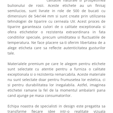
calitatile naturale si prospetimea
bulionului de rosii. Aceste etichete au un finisaj
semilucios, sunt livrate in role de 500 de bucati cu
dimensiuni de 54x144 mm si sunt create prin utilizarea
tehnologiei de tiparire cu cerneala UV. Acest proces de
tiparire garanteaza culori de o calitate exceptionala si
ofera etichetelor o rezistenta extraordinara in fata
conditiilor speciale, precum umiditatea si fluctuatiile de
temperatura. Ne face placere sa-ti oferim libertatea de a
alege eticheta care sa reflecte autenticitatea gusturilor
tale.
Materialele premium pe care le alegem pentru etichete
sunt selectate cu atentie pentru a furniza o calitate
exceptionala si o rezistenta remarcabila. Aceste materiale
nu sunt selectate doar pentru frumusetea lor estetica, ci
si pentru durabilitatea lor inegalabila. Astfel, imaginea
etichetei ramane la fel de la momentul ambalarii pana
cand ajunge pe masa consumatorilor.
Echipa noastra de specialisti in design este pregatita sa
transforme fiecare idee intr-o realitate vizuala