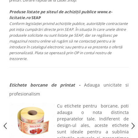
preturi. Livrare rapida de la Label Shop!
Produse listate pe siteul de achiziții publice www.e-
licitatie.ro
SEAP
Conform legislației privind achizițiile publice, autoritățile contractante
pot iniția cumpărări directe prin SEAP. În situația în care unele dintre
produsele solicitate nu sunt listate pe SEAP, dar se regăsesc pe
magazinul nostru online vă rugăm să ne contactați pentru a le
introduce în catalogul electronic sau pentru a va prezenta o ofertă
personalizată. Plata se operează prin OP in contul nostru de
trezorerie.
Etichete borcane de printat -
Adauga unicitate si
profesionalism
Cu etichete pentru borcane, poti
adauga o nota distincta
preparatelor tale. Indiferent de
design-ul ales, aceste etichete
sunt ideale pentru a sublinia