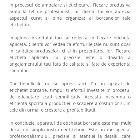
in procesul de ambalare si etichetare. Fiecare produs va
arata la fel de profesionist, iar clientii tai vor aprecia
aspectul curat si bine organizat al borcanelor tale
etichetate.
Imaginea brandului tau se reflecta in fiecare eticheta
aplicata. Clientii vor vedea ca eforturile tale nu sunt doar
in calitatea produselor, ci si in prezentarea lor. Fiecare
eticheta aplicata cu precizie este o dovada a
angajamentului tau fata de calitate si fata de experienta
clientilor.
Dar beneficiile nu se opresc aici. Cu un aparat de
etichetat borcane, timpul si efortul investite in procesul
de etichetare scad semnificativ. Aceasta inseamna o
eficienta sporita a productiei, o scadere a costurilor si, in
cele din urma, o crestere a profitabilitatii.
In concluzie, aparatul de etichetat borcane este mai mult
decat un simplu instrument tehnic. Este un mesager al
profesionalismului, preciziei si atentiei la detalii, care