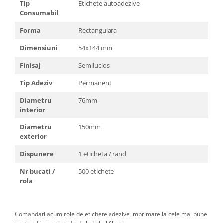
Tip
Etichete autoadezive
Consumabil
Forma
Rectangulara
Dimensiuni
54x144 mm
Finisaj
Semilucios
Tip Adeziv
Permanent
Diametru
76mm
interior
Diametru
150mm
exterior
Dispunere
1 eticheta / rand
Nr bucati /
500 etichete
rola
Comandați acum role de etichete adezive imprimate la cele mai bune