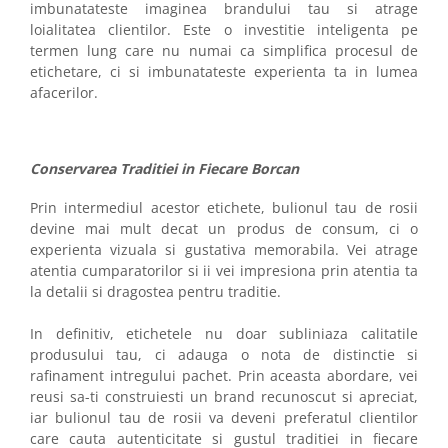
imbunatateste imaginea brandului tau si atrage
loialitatea clientilor. Este o investitie inteligenta pe
termen lung care nu numai ca simplifica procesul de
etichetare, ci si imbunatateste experienta ta in lumea
afacerilor.
Conservarea Traditiei in Fiecare Borcan
Prin intermediul acestor etichete, bulionul tau de rosii
devine mai mult decat un produs de consum, ci o
experienta vizuala si gustativa memorabila. Vei atrage
atentia cumparatorilor si ii vei impresiona prin atentia ta
la detalii si dragostea pentru traditie.
In definitiv, etichetele nu doar subliniaza calitatile
produsului tau, ci adauga o nota de distinctie si
rafinament intregului pachet. Prin aceasta abordare, vei
reusi sa-ti construiesti un brand recunoscut si apreciat,
iar bulionul tau de rosii va deveni preferatul clientilor
care cauta autenticitate si gustul traditiei in fiecare