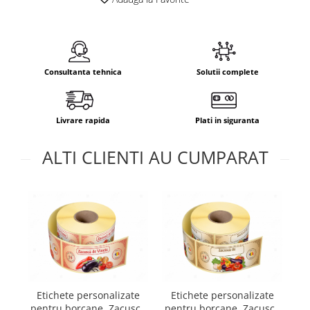
Consultanta tehnica
Solutii complete
Livrare rapida
Plati in siguranta
ALTI CLIENTI AU CUMPARAT
E
Etichete personalizate
Etichete personalizate
pentru borcane, Zacusca
pentru borcane, Zacusca