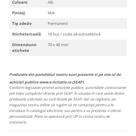
Culoare
Alb
Finisaj
Mat
Tip adeziv
Permanent
Etichete/coală
18 buc / coala a4 autoadezivă
Dimensiune
70 x 48 mm
etichete
Produsele din portofoliul nostru sunt prezente si pe site-ul de
achiziții publice www.e-licitatie.ro (SEAP).
Conform legislației privind achizițiile publice, autoritățile contractante
pot iniția cumpărări directe prin SEAP. În situația în care unele dintre
produsele solicitate nu sunt listate pe SEAP, dar se regăsesc pe
magazinul nostru online vă rugăm să ne contactați pentru a le
introduce în catalogul electronic sau pentru a va prezenta o ofertă
personalizată. Plata se operează prin OP in contul nostru de
trezorerie.