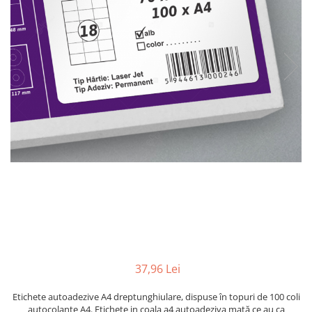
Plicuri de carton
Plicuri cu bule
Plicuri ecommerce
Pungi si sacose
Pungi curierat
Pungi coloane de aer
Pungi hartie
Pungi ziplock cu fermoar
Tuburi de carton
Separatoare carton si coltare
37,96 Lei
Etichete autoadezive A4 dreptunghiulare, dispuse în topuri de 100 coli
autocolante A4. Etichete in coala a4 autoadeziva mată ce au ca