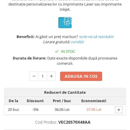
destinație personalizarea lor cu imprimante Laser sau imprimante
Inkjet.
FISA
TEHNICA
Beneficii:
Ai găsit un preț mai bun?
scrie-ne să rezolvăm
Livrare gratuită:
condi
ții
IN STOC
Durata de livrare:
Date exacte disponibile după procesarea
comenzii.
ADAUGA IN COS
Reduceri de Cantitate
De la
Discount
Pret
/ buc
Economisesti
+
20
buc
-5%
36,06 Lei
37,96 Lei
Cod Produs:
VEC20S70X48AA