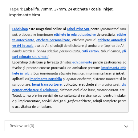
Tag-uri:
Labellife
,
70mm
,
37mm
,
24 etichete / coala
,
inkjet
,
imprimante birou
LabelShop
 este magazinul online al 
Label Print SRL
 pentru 
producatori rom
ani
, o tipografie imprimare 
etichete in rola 
autoadezive
 de prestigiu, 
etiche
te autocolante
, 
etichete personalizate
, 
etichete preturi
, 
etichete autoadezi
ve A4
 in coala
, 
hartie A4
 și soluții de etichetare și ambalare (top hartie A4, 
banda scotch
 si 
banda adeziva personalizata
, 
cutii carton
, 
tuburi carton
, 
pli
curi colorate
 sau simple
).
LabelShop distribuie și livrează din stoc 
echipamente
 pentru gestionarea ac
tivelor și produse conexe procesului de ambalare precum: 
imprimanta etic
hete
 in rola
, 
ribon
imprimanta etichete termice
, 
imprimanta laser
 si 
inkjet
, 
aplicații cu 
imprimanta portabila
 și 
aparat etichetat
, sisteme marcare si in
scriptionare, 
benzi transportoare
, aplicatoare etichete și 
marcator pret
, 
dis
penser etichetare
 si roluitoare
, 
cititoare coduri de bare
, 
tocator carton
  etc.
Totodata, va oferim servicii de consultanta și service, soluții pentru instalar
e și implementare, servicii design si 
grafica etichete
, soluții complete pentr
u activitatea de ambalare.
Review-uri
(0)