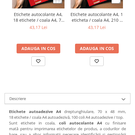
Etichete autocolante A4,
Etichete autocolante A4, 1
Et
18 etichete / coala A4, 70
eticheta / coala A4, 210 x
33
x 48 mm
297 mm
43,17 Lei
43,17 Lei
ADAUGA IN COS
ADAUGA IN COS
Descriere
Etichete autoadezive A4
dreptunghiulare, 70 x 48 mm,
18 etichete / coala A4 autoadezivă, 100 coli A4 autoadezive / top.
Sunt etichete in coala,
coli autocolante A4
cu finisare
mată pentru imprimarea etichetelor de produs, a codurilor de
bare, sau a altor informații necesare identificării si gestionării