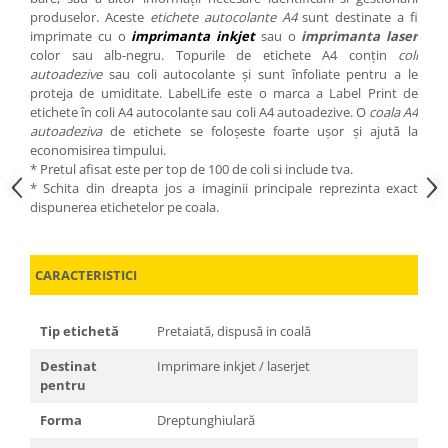
produselor. Aceste
etichete autocolante A4
sunt destinate a fi
imprimate cu o
imprimanta inkjet
sau o
imprimanta laser
color sau alb-negru. Topurile de etichete A4 conțin
coli
autoadezive
sau coli autocolante și sunt înfoliate pentru a le
proteja de umiditate. LabelLife este o marca a Label Print de
etichete în coli A4 autocolante sau coli A4 autoadezive. O
coala A4
autoadeziva
de etichete se foloșeste foarte ușor și ajută la
economisirea timpului.
* Pretul afisat este per top de 100 de coli si include tva.
* Schita din dreapta jos a imaginii principale reprezinta exact
dispunerea etichetelor pe coala.
CARACTERISTICI
Tip etichetă
Pretaiată, dispusă in coală
Destinat
Imprimare inkjet / laserjet
pentru
Forma
Dreptunghiulară