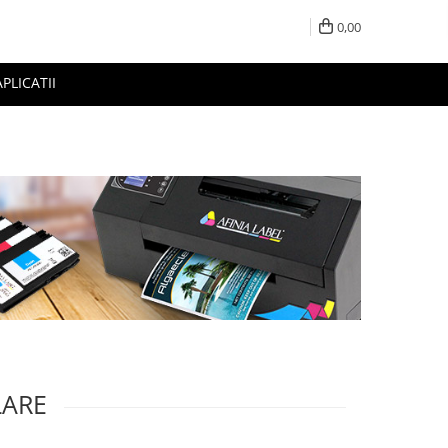
0,00
APLICATII
LARE