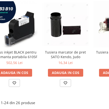
Tusiera marcator de pret
us inkjet BLACK pentru
Tusiera
SATO Kendo, Judo
imanta portabila 6105F
16,34 Lei
502,56 Lei
ADAUGA IN COS
ADAUGA IN COS
AD
1-
24
din
26
produse