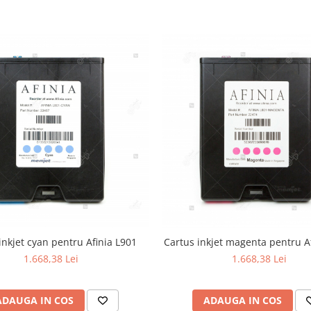
inkjet cyan pentru Afinia L901
Cartus inkjet magenta pentru A
1.668,38 Lei
1.668,38 Lei
ADAUGA IN COS
ADAUGA IN COS