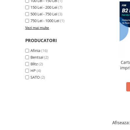
100 Lei - 150 Lei
(1)
Plicuri de carton
150 Lei - 200 Lei
(7)
Plicuri cu bule
500 Lei - 750 Lei
(3)
Plicuri ecommerce
750 Lei - 1000 Lei
(1)
Pungi si sacose
Vezi mai multe
Pungi curierat
PRODUCATORI
Pungi coloane de aer
Pungi hartie
Afinia
(16)
Pungi ziplock cu fermoar
Bentsai
(2)
Cart
Tuburi de carton
Blitz
(2)
impr
HP
(4)
Separatoare carton si coltare
SATO
(2)
Afiseaza: