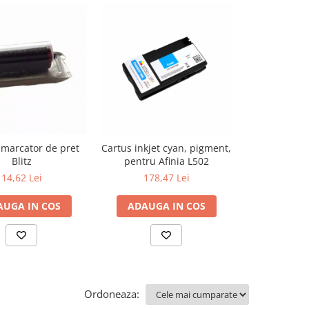
 marcator de pret
Cartus inkjet cyan, pigment,
Cartus ink
Blitz
pentru Afinia L502
pigment, pent
14,62 Lei
178,47 Lei
178,
AUGA IN COS
ADAUGA IN COS
ADAUGA
Ordoneaza: